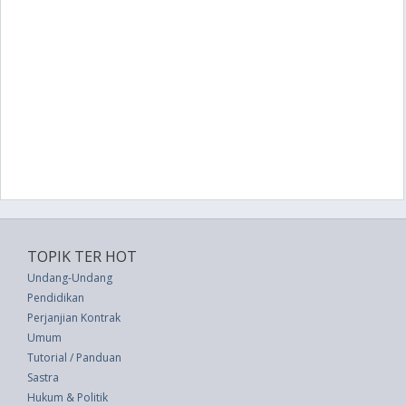
TOPIK TER HOT
Undang-Undang
Pendidikan
Perjanjian Kontrak
Umum
Tutorial / Panduan
Sastra
Hukum & Politik