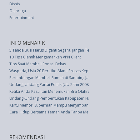
Bisnis
Olahraga
Entertainment
INFO MENARIK
5 Tanda Busi Harus Diganti Segera, Jangan Terlambat
10 Tips Ciamik Mengamankan VPN Client
Tips Saat Membeli Ponsel Bekas
Waspada, Usia 20 Berisiko Alami Proses Kepikunan
Pertimbangan Membeli Rumah di Samping Jalan Raya
Undang-Undang Partai Politik (UU 2 thn 2008)
Ketika Anda Kesulitan Menemukan Bra Olahraga yang Baik, Ini Solusinya
Undang-Undang Pembentukan Kabupaten Halmahera Utara, Kabupaten Halm
Kartu Memori Superman Mampu Menyimpan Data Miliyaran Tahun
Cara Hidup Bersama Teman Anda Tanpa Menjadi Sepasang Kekasih
REKOMENDASI