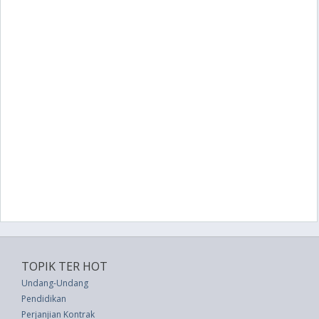
TOPIK TER HOT
Undang-Undang
Pendidikan
Perjanjian Kontrak