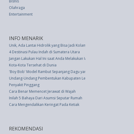
Bisnis
Olahraga
Entertainment
INFO MENARIK
Unik, Ada Lantai Hidrolik yang Bisa Jadi Kolam Renang Tersembunyi
4 Destinasi Pulau Indah di Sumatera Utara
Jangan Lakukan Hal Ini saat Anda Melakukan Waxing Area Organ Intim
Kota-Kota Tersehat di Dunia
'Boy Bob' Model Rambut Sepanjang Dagu yang Terbaru
Undang-Undang Pembentukan Kabupaten Lebong Dan Kabupaten Kepahiang
Penyakit Pinggang
Cara Benar Memencet Jerawat di Wajah
Inilah 5 Bahaya Dari Asumsi Seputar Rumah
Cara Mengendalikan Keringat Pada Ketiak
REKOMENDASI