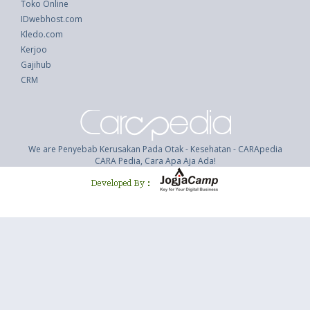
Toko Online
IDwebhost.com
Kledo.com
Kerjoo
Gajihub
CRM
We are Penyebab Kerusakan Pada Otak - Kesehatan - CARApedia
CARA Pedia, Cara Apa Aja Ada!