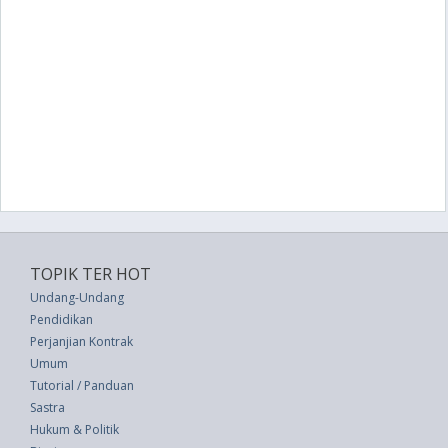
TOPIK TER HOT
Undang-Undang
Pendidikan
Perjanjian Kontrak
Umum
Tutorial / Panduan
Sastra
Hukum & Politik