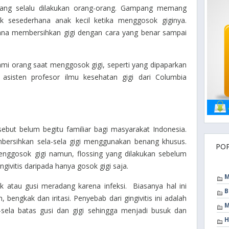
 yang selalu dilakukan orang-orang. Gampang memang
k sesederhana anak kecil ketika menggosok giginya.
ana membersihkan gigi dengan cara yang benar sampai
lami orang saat menggosok gigi, seperti yang dipaparkan
asisten profesor ilmu kesehatan gigi dari Columbia
rsebut belum begitu familiar bagi masyarakat Indonesia.
ersihkan sela-sela gigi menggunakan benang khusus.
PO
nggosok gigi namun, flossing yang dilakukan sebelum
ngivitis daripada hanya gosok gigi saja.
M
kak atau gusi meradang karena infeksi. Biasanya hal ini
B
bengkak dan iritasi. Penyebab dari gingivitis ini adalah
M
-sela batas gusi dan gigi sehingga menjadi busuk dan
H