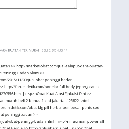
DARA-BUATAN-TER-MURAH-BELI-2-BONUS-1/
buatan >> http://market-obat.com/jual-selaput-dara-buatan-
 Peninggi Badan Alami >>
.com/2015/11/09/jual-obat-peninggi-badan-
> http://forum.detik.com/boneka-full-body-jepang-cantik-
70556.html | n<p>nObat Kuat Atasi Ejakulsi-Dini >>
an-murah-beli-2-bonus-1-cod-jakarta-t1258221.html |
orum.detik.com/obat-klg-pill-herbal-pembesar-penis-cod-
bat peninggi badan >>
10/jual-obat-peninggi-badan.html | n<p>nmaximum powerfull
Obat Hernia >> http://solusihernia.net | n<p>nObat