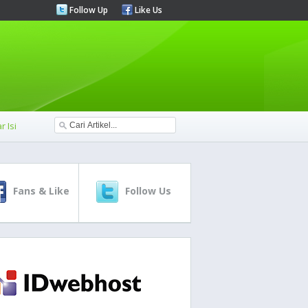
Follow Up
Like Us
r Isi
Fans & Like
Follow Us