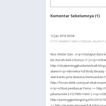
Komentar Sebelumnya (1)
12 Jan 2016 00:58
HTTP://MARKET-OBAT.COM/JUAL-SELAPUT-
Nice Article Gan.. n<p>nSelaput dara 
ter-murah-beli-2-bonus-1/ |n<p>nObat
http://obatpeninggibadanterbaik.blog
alami/n<p>nBoneka Full Body Beauty >
alat-bantu-pria-dewasa-memuaskan-t12
http://forum.detik.com/jual-obat-maxm
n<p>nObat pembesar Penis >> http://f
jakarta-beli-2-t1270051.html | n<p>nO
http://peninggipelangsing.info/2013/
>> http://maximumpowerfull.infon<p>n