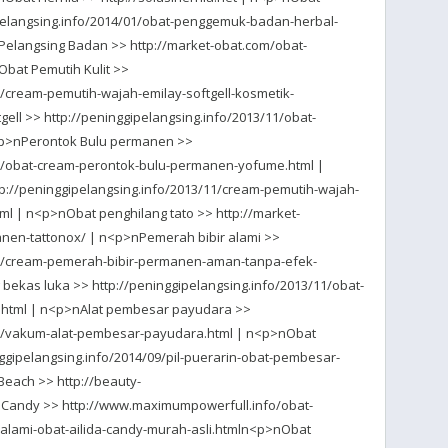
elangsing.info/2014/01/obat-penggemuk-badan-herbal-
elangsing Badan >> http://market-obat.com/obat-
Obat Pemutih Kulit >>
1/cream-pemutih-wajah-emilay-softgell-kosmetik-
gell >> http://peninggipelangsing.info/2013/11/obat-
<p>nPerontok Bulu permanen >>
11/obat-cream-perontok-bulu-permanen-yofume.html |
p://peninggipelangsing.info/2013/11/cream-pemutih-wajah-
tml | n<p>nObat penghilang tato >> http://market-
nen-tattonox/ | n<p>nPemerah bibir alami >>
/01/cream-pemerah-bibir-permanen-aman-tanpa-efek-
bekas luka >> http://peninggipelangsing.info/2013/11/obat-
g.html | n<p>nAlat pembesar payudara >>
/06/vakum-alat-pembesar-payudara.html | n<p>nObat
gipelangsing.info/2014/09/pil-puerarin-obat-pembesar-
each >> http://beauty-
 Candy >> http://www.maximumpowerfull.info/obat-
alami-obat-ailida-candy-murah-asli.htmln<p>nObat