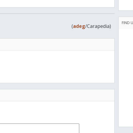
FIND 
(
adeg
/Carapedia)