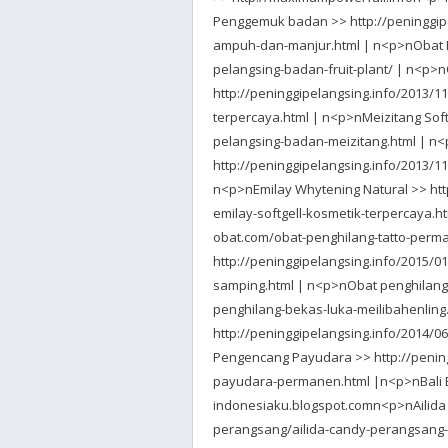
Penggemuk badan >> http://peninggip
ampuh-dan-manjur.html | n<p>nObat P
pelangsing-badan-fruit-plant/ | n<p>n
http://peninggipelangsing.info/2013/1
terpercaya.html | n<p>nMeizitang Soft
pelangsing-badan-meizitang.html | n
http://peninggipelangsing.info/2013/
n<p>nEmilay Whytening Natural >> htt
emilay-softgell-kosmetik-terpercaya.h
obat.com/obat-penghilang-tatto-perma
http://peninggipelangsing.info/2015
samping.html | n<p>nObat penghilang 
penghilang-bekas-luka-meilibahenlin
http://peninggipelangsing.info/2014
Pengencang Payudara >> http://pening
payudara-permanen.html |n<p>nBali B
indonesiaku.blogspot.comn<p>nAilida
perangsang/ailida-candy-perangsang-