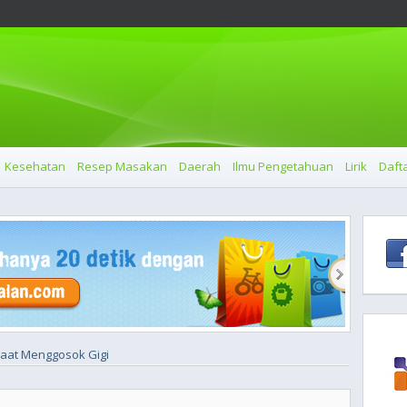
Kesehatan
Resep Masakan
Daerah
Ilmu Pengetahuan
Lirik
Dafta
Saat Menggosok Gigi