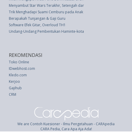
Menyambut Star Wars Terakhir, Setengah dari Manusia Percaya akan Kehi
Trik Menghadapi Suami Cemburu pada Anak Pertama
Berapakah Tunjangan & Gaji Guru
Software Efek Gitar, Overloud TH1
Undang-Undang Pembentukan Haminte-kota Yogyakarta (UU 17 thn 1947
REKOMENDASI
Toko Online
IDwebhost.com
Kledo.com
Kerjoo
Gajihub
CRM
We are Contoh Kuesioner - Ilmu Pengetahuan - CARApedia
CARA Pedia, Cara Apa Aja Ada!