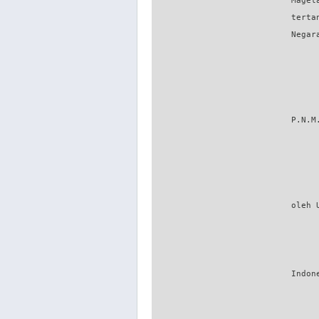
                            Magel
                            terta
                            Negar
                            P.N.M
                            oleh 
                            Indone