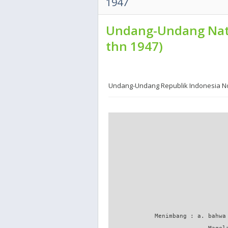
1947
Undang-Undang Natu
thn 1947)
Undang-Undang Republik Indonesia Nom
                                  
                                  
                                  
                                  
                                  
             Menimbang : a. bahwa