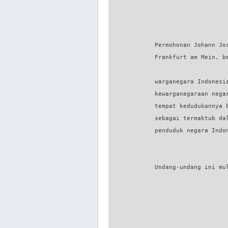
                                  
                                  
             Permohonan Johann Jo
             Frankfurt am Mein, b
             warganegara Indonesi
             kewarganegaraan nega
             tempat kedudukannya 
             sebagai termaktub da
             penduduk negara Indon
                                  
             Undang-undang ini mul
                                 
                                 
                                 