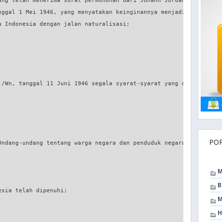
ang telah menerima surat permohonan dari Johann Jordan,

nggal 1 Mei 1946, yang menyatakan keinginannya menjadi Warga

a Indonesia dengan jalan naturalisasi;                         b.
./Wn, tanggal 11 Juni 1946 segala syarat-syarat yang ditetapkan

PO
Undang-undang tentang warga negara dan penduduk negara

M
B
sia telah dipenuhi;

M
H