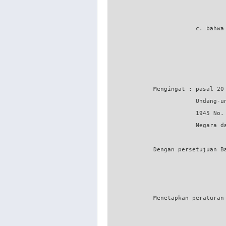
                         c. bahwa
             Mengingat : pasal 20
                         Undang-u
                         1945 No.
                         Negara da
             Dengan persetujuan Ba
                                  
             Menetapkan peraturan 
                                  