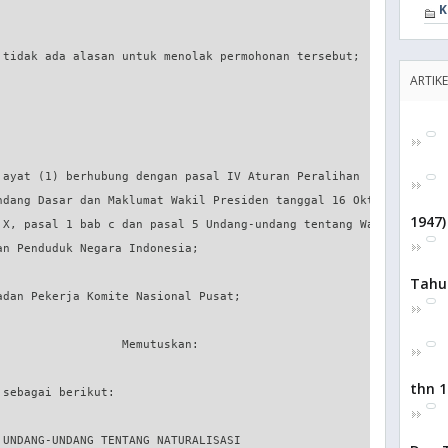
K
 tidak ada alasan untuk menolak permohonan tersebut;

ARTIKE
 ayat (1) berhubung dengan pasal IV Aturan Peralihan

ndang Dasar dan Maklumat Wakil Presiden tanggal 16 Oktober

1947)
 X, pasal 1 bab c dan pasal 5 Undang-undang tentang Warga

n Penduduk Negara Indonesia;

Tahun
dan Pekerja Komite Nasional Pusat;

                 Memutuskan:

thn 1
sebagai berikut:

UNDANG-UNDANG TENTANG NATURALISASI
