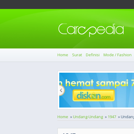
Home
Surat
Definisi
Mode / Fashion
Home
»
Undang-Undang
»
1947
» Undang