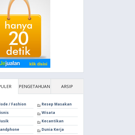
 bahwa menurut keputusan Pengadilan Negeri Magelang No. 1/1946

PULER
PENGETAHUAN
ARSIP
ode / Fashion
Resep Masakan
isnis
Wisata
usik
Kecantikan
andphone
Dunia Kerja