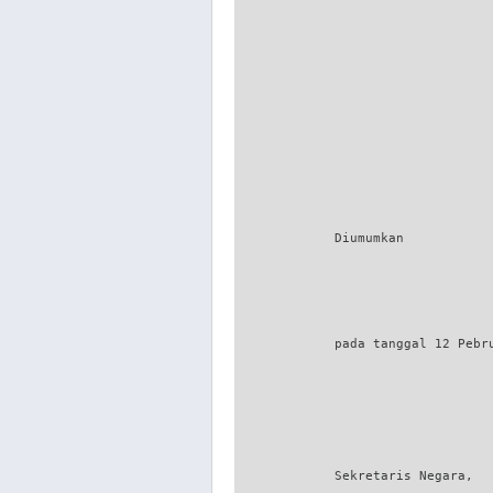
                                  
                                 
                                  
             Diumumkan

             pada tanggal 12 Pebru
             Sekretaris Negara,
