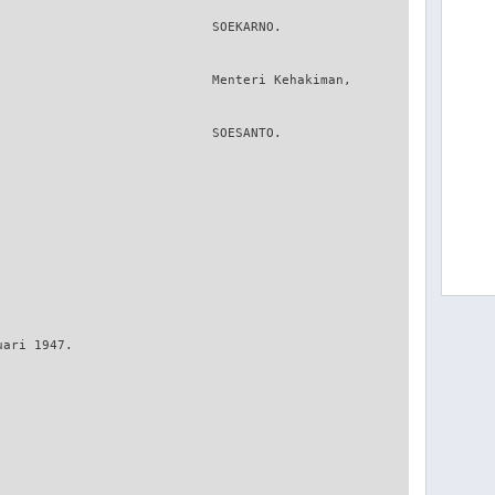
                           SOEKARNO.

                            Menteri Kehakiman,

                           SOESANTO.

ari 1947.
