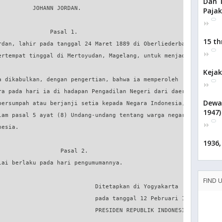
Dan 
         JOHANN JORDAN.

Pajak
              Pasal 1.

15 th
rdan, lahir pada tanggal 24 Maret 1889 di Oberliederbach bei

ertempat tinggal di Mertoyudan, Magelang, untuk menjadi

Kejak
a dikabulkan, dengan pengertian, bahwa ia memperoleh

ra pada hari ia di hadapan Pengadilan Negeri dari daerah

Dewa
bersumpah atau berjanji setia kepada Negara Indonesia,

1947)
lam pasal 5 ayat (8) Undang-undang tentang warga negara dan

esia.

1936,
                 Pasal 2.

ai berlaku pada hari pengumumannya.

FIND 
                            Ditetapkan di Yogyakarta

                            pada tanggal 12 Pebruari 1947.

                            PRESIDEN REPUBLIK INDONESIA,
