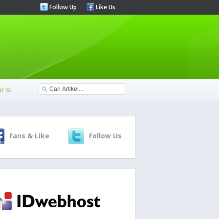
Follow Up
Like Us
r Isi
Fans & Like
Follow Us