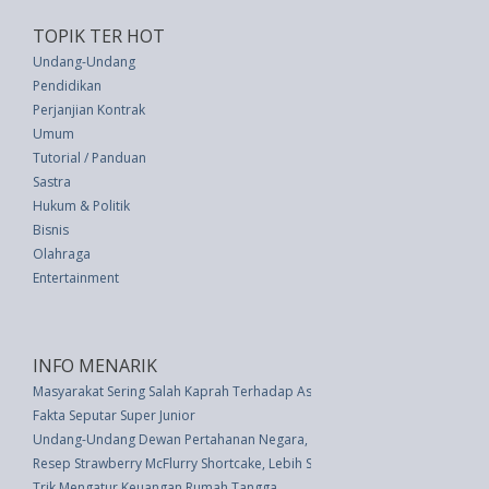
TOPIK TER HOT
Undang-Undang
Pendidikan
Perjanjian Kontrak
Umum
Tutorial / Panduan
Sastra
Hukum & Politik
Bisnis
Olahraga
Entertainment
INFO MENARIK
Masyarakat Sering Salah Kaprah Terhadap Asuransi Penyakit Kritis
Fakta Seputar Super Junior
Undang-Undang Dewan Pertahanan Negara, Peraturan. Pengesyahan Peratura
Resep Strawberry McFlurry Shortcake, Lebih Sehat dan Lebih Hemat Bikin 
Trik Mengatur Keuangan Rumah Tangga