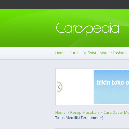
Home
Surat
Definisi
Mode / Fashion
Home
»
Resep Masakan
»
Cara Dasar M
Tidak Memiliki Termometer)