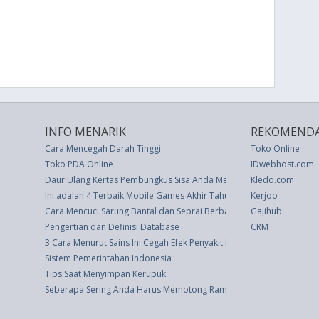
INFO MENARIK
REKOMENDA
Cara Mencegah Darah Tinggi
Toko Online
Toko PDA Online
IDwebhost.com
Daur Ulang Kertas Pembungkus Sisa Anda Menjadi Kerajinan yang L
Kledo.com
Ini adalah 4 Terbaik Mobile Games Akhir Tahun
Kerjoo
Cara Mencuci Sarung Bantal dan Seprai Berbahan utra
Gajihub
Pengertian dan Definisi Database
CRM
3 Cara Menurut Sains Ini Cegah Efek Penyakit Hati Berlemak Non-Alk
Sistem Pemerintahan Indonesia
Tips Saat Menyimpan Kerupuk
Seberapa Sering Anda Harus Memotong Rambut? Ini Kata Editor Kec