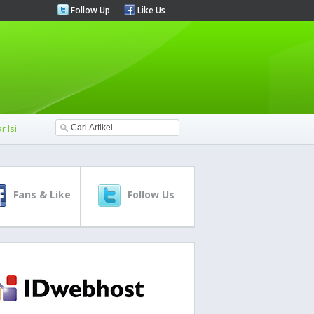
Follow Up
Like Us
r Isi
Fans & Like
Follow Us