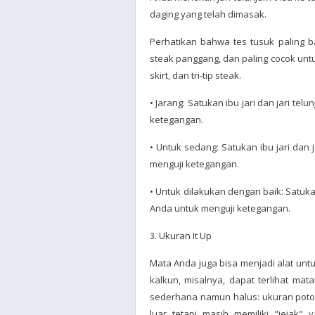
daging yang telah dimasak.
Perhatikan bahwa tes tusuk paling b
steak panggang, dan paling cocok untuk 
skirt, dan tri-tip steak.
• Jarang: Satukan ibu jari dan jari te
ketegangan.
• Untuk sedang: Satukan ibu jari dan 
menguji ketegangan.
• Untuk dilakukan dengan baik: Satukan
Anda untuk menguji ketegangan.
3. Ukuran It Up
Mata Anda juga bisa menjadi alat unt
kalkun, misalnya, dapat terlihat mat
sederhana namun halus: ukuran potong
luar tetapi masih memiliki "jejak"