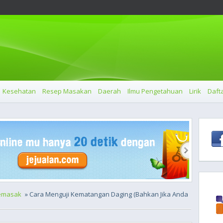
Kesehatan
Resep Masakan
Daerah
Ilmu Pengetahuan
Lirik
Dafta
emasak
» Cara Menguji Kematangan Daging (Bahkan Jika Anda