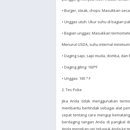
• Burger, steak, chops: Masukkan seca
• Unggas utuh: Ukur suhu di bagian pah
• Bagian unggas: Masukkan termometer 
Menurut USDA, suhu internal minimu
• Daging sapi, sapi muda, domba, dan b
• Daging giling: 160°F
• Unggas: 165 ° F
2. Tes Poke
Jika Anda tidak menggunakan termo
membantu bertindak sebagai alat peng
cepat tentang cara menguji kematan
berdaging tangan Anda di pangkal i
Anda menekan jari telunjuk Anda ke 