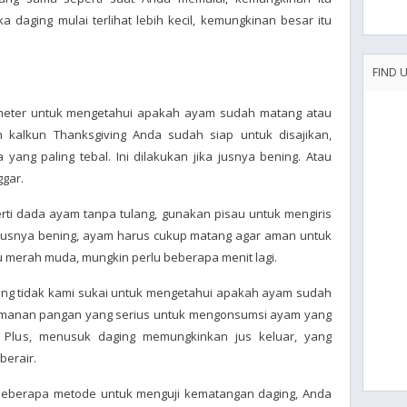
 daging mulai terlihat lebih kecil, kemungkinan besar itu
FIND 
ometer untuk mengetahui apakah ayam sudah matang atau
kalkun Thanksgiving Anda sudah siap untuk disajikan,
ang paling tebal. Ini dilakukan jika jusnya bening. Atau
gar.
erti dada ayam tanpa tulang, gunakan pisau untuk mengiris
a jusnya bening, ayam harus cukup matang agar aman untuk
u merah muda, mungkin perlu beberapa menit lagi.
paling tidak kami sukai untuk mengetahui apakah ayam sudah
amanan pangan yang serius untuk mengonsumsi ayam yang
. Plus, menusuk daging memungkinkan jus keluar, yang
berair.
beberapa metode untuk menguji kematangan daging, Anda