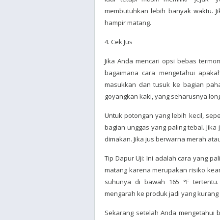
membutuhkan lebih banyak waktu. Jika
hampir matang.
4. Cek Jus
Jika Anda mencari opsi bebas term
bagaimana cara mengetahui apakah 
masukkan dan tusuk ke bagian paha y
goyangkan kaki, yang seharusnya long
Untuk potongan yang lebih kecil, sep
bagian unggas yang paling tebal. Jik
dimakan. Jika jus berwarna merah ata
Tip Dapur Uji: Ini adalah cara yang 
matang karena merupakan risiko ke
suhunya di bawah 165 °F tertentu
mengarah ke produk jadi yang kurang 
Sekarang setelah Anda mengetahui 