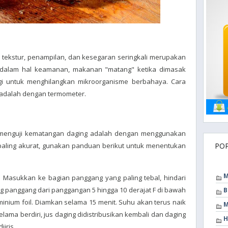
tekstur, penampilan, dan kesegaran seringkali merupakan
, dalam hal keamanan, makanan "matang" ketika dimasak
gi untuk menghilangkan mikroorganisme berbahaya. Cara
 adalah dengan termometer.
 menguji kematangan daging adalah dengan menggunakan
aling akurat, gunakan panduan berikut untuk menentukan
PO
M
: Masukkan ke bagian panggang yang paling tebal, hindari
g panggang dari panggangan 5 hingga 10 derajat F di bawah
B
nium foil. Diamkan selama 15 menit. Suhu akan terus naik
M
ama berdiri, jus daging didistribusikan kembali dan daging
H
iris.