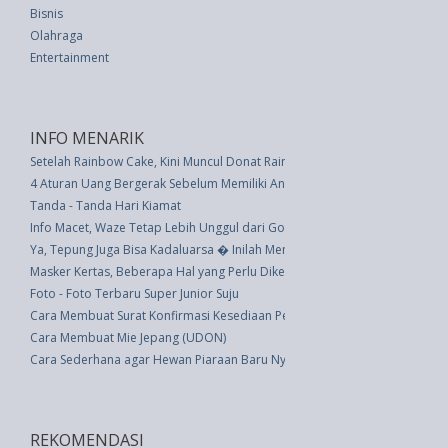
Bisnis
Olahraga
Entertainment
INFO MENARIK
Setelah Rainbow Cake, Kini Muncul Donat Rainbow
4 Aturan Uang Bergerak Sebelum Memiliki Anak
Tanda - Tanda Hari Kiamat
Info Macet, Waze Tetap Lebih Unggul dari Google Maps
Ya, Tepung Juga Bisa Kadaluarsa � Inilah Mengapa Anda Perlu Memeriks
Masker Kertas, Beberapa Hal yang Perlu Diketahui
Foto - Foto Terbaru Super Junior Suju
Cara Membuat Surat Konfirmasi Kesediaan Pembicara Seminar Beserta C
Cara Membuat Mie Jepang (UDON)
Cara Sederhana agar Hewan Piaraan Baru Nyaman di Rumah Anda
REKOMENDASI