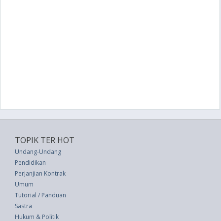
TOPIK TER HOT
Undang-Undang
Pendidikan
Perjanjian Kontrak
Umum
Tutorial / Panduan
Sastra
Hukum & Politik