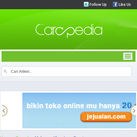
Follow Up
Like Us