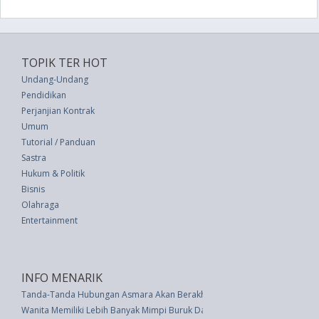
TOPIK TER HOT
Undang-Undang
Pendidikan
Perjanjian Kontrak
Umum
Tutorial / Panduan
Sastra
Hukum & Politik
Bisnis
Olahraga
Entertainment
INFO MENARIK
Tanda-Tanda Hubungan Asmara Akan Berakhir, Kenali Sejak Dini
Wanita Memiliki Lebih Banyak Mimpi Buruk Daripada Pria � Inilah Alasan