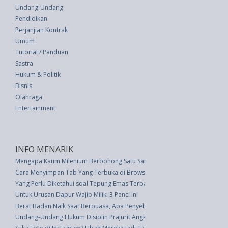
Undang-Undang
Pendidikan
Perjanjian Kontrak
Umum
Tutorial / Panduan
Sastra
Hukum & Politik
Bisnis
Olahraga
Entertainment
INFO MENARIK
Mengapa Kaum Milenium Berbohong Satu Sama Lain di Media Sosial?
Cara Menyimpan Tab Yang Terbuka di Browser Web Apa Pun
Yang Perlu Diketahui soal Tepung Emas Terbaru
Untuk Urusan Dapur Wajib Miliki 3 Panci Ini
Berat Badan Naik Saat Berpuasa, Apa Penyebabnya
Undang-Undang Hukum Disiplin Prajurit Angkatan Bersenjata Republik Ind