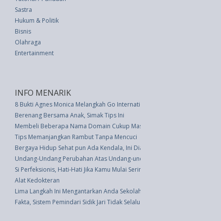
Sastra
Hukum & Politik
Bisnis
Olahraga
Entertainment
INFO MENARIK
8 Bukti Agnes Monica Melangkah Go International
Berenang Bersama Anak, Simak Tips Ini
Membeli Beberapa Nama Domain Cukup Masuk Akal
Tips Memanjangkan Rambut Tanpa Mencuci
Bergaya Hidup Sehat pun Ada Kendala, Ini Dia!
Undang-Undang Perubahan Atas Undang-undang Republik Indonesia Nomo
Si Perfeksionis, Hati-Hati Jika Kamu Mulai Sering Menggigit Kuku
Alat Kedokteran
Lima Langkah Ini Mengantarkan Anda Sekolah di Amerika Serikat
Fakta, Sistem Pemindari Sidik Jari Tidak Selalu Aman