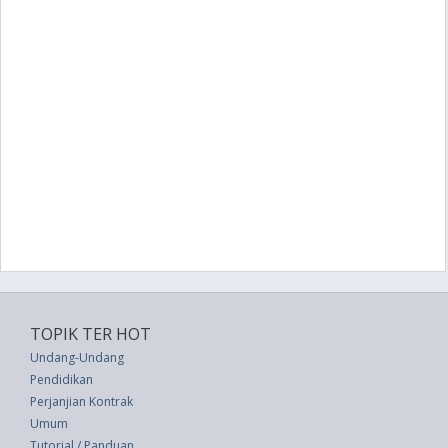
TOPIK TER HOT
Undang-Undang
Pendidikan
Perjanjian Kontrak
Umum
Tutorial / Panduan