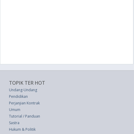
TOPIK TER HOT
Undang-Undang
Pendidikan
Perjanjian Kontrak
Umum
Tutorial / Panduan
Sastra
Hukum & Politik