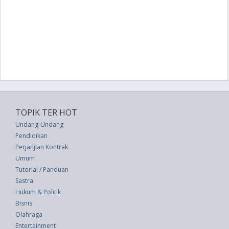
TOPIK TER HOT
Undang-Undang
Pendidikan
Perjanjian Kontrak
Umum
Tutorial / Panduan
Sastra
Hukum & Politik
Bisnis
Olahraga
Entertainment