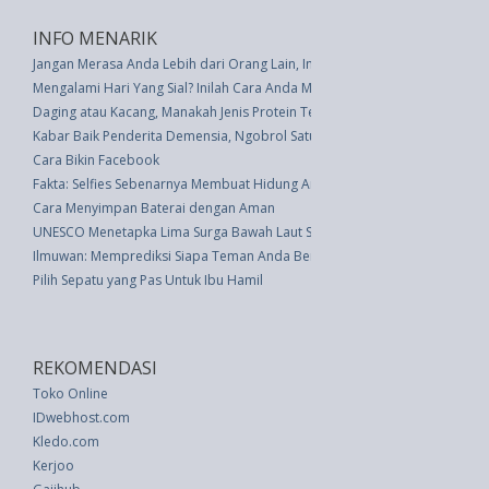
INFO MENARIK
Jangan Merasa Anda Lebih dari Orang Lain, Ini Tipsnya
Mengalami Hari Yang Sial? Inilah Cara Anda Membalikkan Keadaan
Daging atau Kacang, Manakah Jenis Protein Terbaik untuk Tubuh
Kabar Baik Penderita Demensia, Ngobrol Satu Jam Memperbaiki Hidup Pe
Cara Bikin Facebook
Fakta: Selfies Sebenarnya Membuat Hidung Anda Terlihat Lebih Besar
Cara Menyimpan Baterai dengan Aman
UNESCO Menetapka Lima Surga Bawah Laut Sebagai Warisan Dunia
Ilmuwan: Memprediksi Siapa Teman Anda Berdasarkan Pola Otak Saja
Pilih Sepatu yang Pas Untuk Ibu Hamil
REKOMENDASI
Toko Online
IDwebhost.com
Kledo.com
Kerjoo