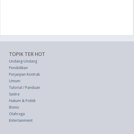
TOPIK TER HOT
Undang-Undang
Pendidikan
Perjanjian Kontrak
Umum
Tutorial / Panduan
Sastra
Hukum & Politik
Bisnis
Olahraga
Entertainment