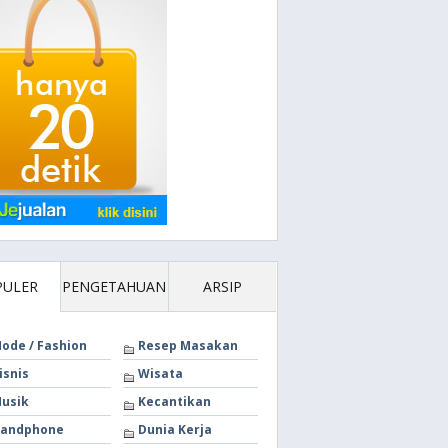
PULER
PENGETAHUAN
ARSIP
ode / Fashion
Resep Masakan
isnis
Wisata
usik
Kecantikan
andphone
Dunia Kerja