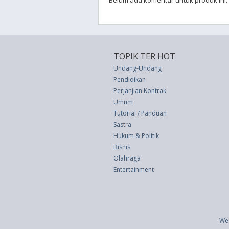
Belum ada komentar untuk produk ini.
TOPIK TER HOT
Undang-Undang
Pendidikan
Perjanjian Kontrak
Umum
Tutorial / Panduan
Sastra
Hukum & Politik
Bisnis
Olahraga
Entertainment
We 