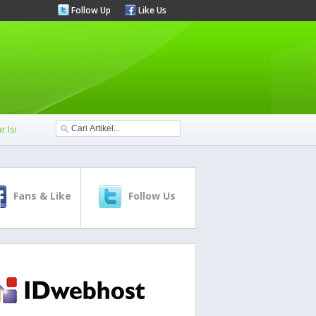
Follow Up
Like Us
r Isi
Fans & Like
Follow Us