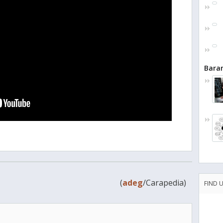
Bara
(
adeg
/Carapedia)
FIND 