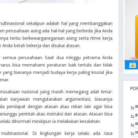
multinasional sekalipun adalah hal yang membanggakan
lam perusahaan asing ada hal-hal yang berbeda jika Anda
nnya tentu berkewarganegaraan asing serta ritme kerja
 Anda betah bekerja dan disukai atasan.
ir semua perusahaan. Saat dua minggu petrama Anda
harus bisa memahami peraturan baik tertulis dan tidak
i;ah yang biasanya menjadi budaya kerja paling krusial jika
enar.
PO
perusahaan nasional yang masih memegang adat timur.
akan karyawan mengutarakan argumentasi, biasanya
a pendapat dengan atasan atau rekan lain agar bisa
M
nunggu perintah atau instruksi dari atasan. Atasan bisa
B
selalu dihormati meskipun ia melakukan kesalahan.
M
H
ultinasional. Di lingkungan kerja selalu ada rasa