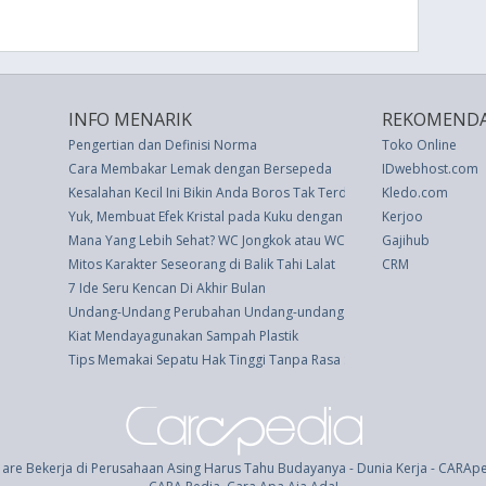
INFO MENARIK
REKOMENDA
Pengertian dan Definisi Norma
Toko Online
Cara Membakar Lemak dengan Bersepeda
IDwebhost.com
Kesalahan Kecil Ini Bikin Anda Boros Tak Terduga
Kledo.com
Yuk, Membuat Efek Kristal pada Kuku dengan Garam
Kerjoo
Mana Yang Lebih Sehat? WC Jongkok atau WC Duduk
Gajihub
Mitos Karakter Seseorang di Balik Tahi Lalat
CRM
7 Ide Seru Kencan Di Akhir Bulan
Undang-Undang Perubahan Undang-undang Nomor 16 Tahun 1969 Ten
Kiat Mendayagunakan Sampah Plastik
Tips Memakai Sepatu Hak Tinggi Tanpa Rasa Sakit
are Bekerja di Perusahaan Asing Harus Tahu Budayanya - Dunia Kerja - CARAp