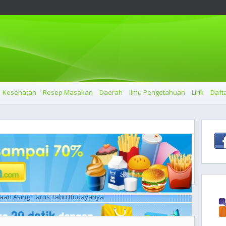
Kesehatan
Resep Masakan
Daerah
Ilmu Pengetahuan
Lirik
Dafta
haan Asing Harus Tahu Budayanya