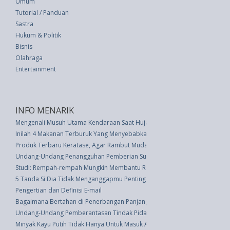
Umum
Tutorial / Panduan
Sastra
Hukum & Politik
Bisnis
Olahraga
Entertainment
INFO MENARIK
Mengenali Musuh Utama Kendaraan Saat Hujan-Panas
Inilah 4 Makanan Terburuk Yang Menyebabkan Peradangan
Produk Terbaru Keratase, Agar Rambut Mudah Diatur
Undang-Undang Penangguhan Pemberian Surat Idzin Kepada Dokter Dan D
Studi: Rempah-rempah Mungkin Membantu Remaja Menyukai Sayuran
5 Tanda Si Dia Tidak Menganggapmu Penting
Pengertian dan Definisi E-mail
Bagaimana Bertahan di Penerbangan Panjang dengan Bayi atau Balita
Undang-Undang Pemberantasan Tindak Pidana Korupsl Sudah Tidak Sesua
Minyak Kayu Putih Tidak Hanya Untuk Masuk Angin Lho