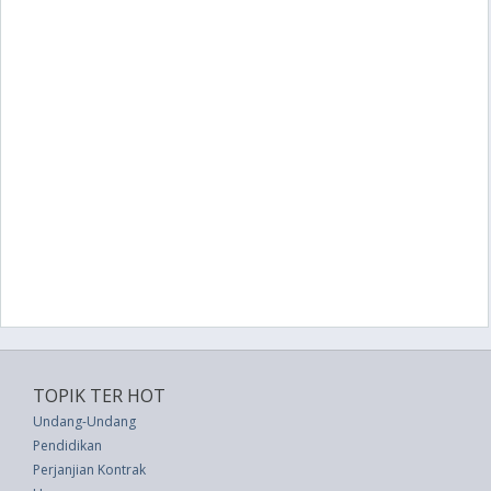
TOPIK TER HOT
Undang-Undang
Pendidikan
Perjanjian Kontrak