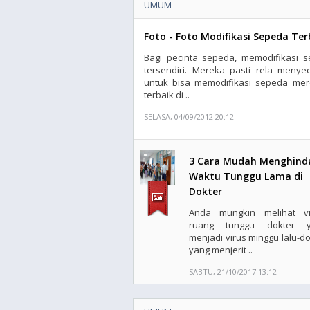
UMUM
Foto - Foto Modifikasi Sepeda Ter
Bagi pecinta sepeda, memodifikasi 
tersendiri. Mereka pasti rela menye
untuk bisa memodifikasi sepeda mere
terbaik di ..
SELASA, 04/09/2012 20:12
3 Cara Mudah Menghind
Waktu Tunggu Lama di
Dokter
Anda mungkin melihat v
ruang tunggu dokter y
menjadi virus minggu lalu-do
yang menjerit ..
SABTU, 21/10/2017 13:12