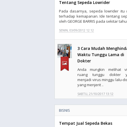
Tentang Sepeda Lowrider
Pada dasarnya, sepeda lowrider itu 
terhadap kemapanan. Ide tentang sep
oleh GEORGE BARRIS pada sekitar tahun
SENIN, 03/09/2012 12:12
3 Cara Mudah Menghind
Waktu Tunggu Lama di
Dokter
Anda mungkin melihat v
ruang tunggu dokter y
menjadi virus minggu lalu-do
yang menjerit ..
SABTU, 21/10/2017 13:12
BISNIS
Tempat Jual Sepeda Bekas