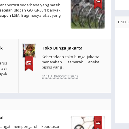
ansportasi sederhana yang masih
h setelah slogan GO GREEN banyak
aupun LSM. Bagi masyarakat yang
FIND 
ik
Toko Bunga Jakarta
Keberadaan toko bunga Jakarta
menambah semarak aneka
rus
bisnis yang ..
asli
nyak
SABTU, 19/05/2012 20:12
al
angat mempengaruhi keputusan