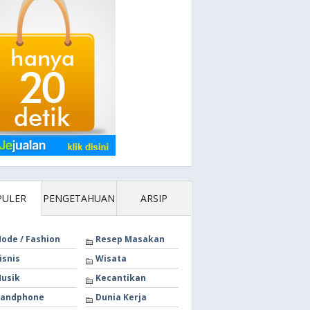
PULER
PENGETAHUAN
ARSIP
ode / Fashion
Resep Masakan
isnis
Wisata
usik
Kecantikan
andphone
Dunia Kerja