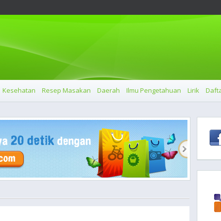
Kesehatan
Resep Masakan
Daerah
Ilmu Pengetahuan
Lirik
Dafta