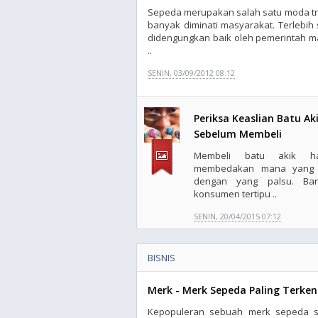
Sepeda merupakan salah satu moda tr
banyak diminati masyarakat. Terlebi
didengungkan baik oleh pemerintah m
..
SENIN, 03/09/2012 08:12
Periksa Keaslian Batu Ak
Sebelum Membeli
Membeli batu akik ha
membedakan mana yang 
dengan yang palsu. Ba
konsumen tertipu ..
SENIN, 20/04/2015 07:12
BISNIS
Merk - Merk Sepeda Paling Terken
Kepopuleran sebuah merk sepeda s