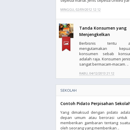
sepeda mahal. Jenis sepeda United yan
MINGGU, 02/09/2012 12:12
Tanda Konsumen yang
Menjengkelkan
Berbisnis tentu a
mengutamakan kepua
konsumen sebab konsu
adalah raja. Konsumen jeni
sangat bermacam-macam. ..
RABU, 04/12/2013 21:12
SEKOLAH
Contoh Pidato Perpisahan Sekola
Yang dimaksud dengan pidato adala
depan umum atau berorasi untuk 
memberikan gambaran tentang suatu 
oleh seorang yang memberikan ..