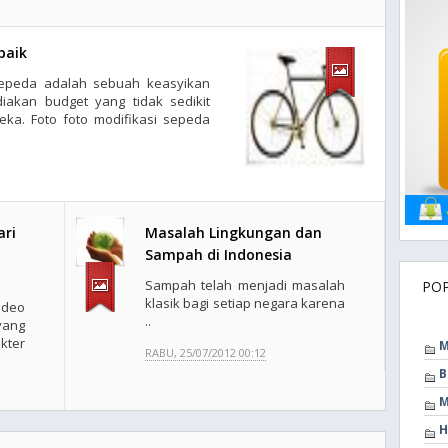
baik
sepeda adalah sebuah keasyikan
diakan budget yang tidak sedikit
ka. Foto foto modifikasi sepeda
ari
Masalah Lingkungan dan
Sampah di Indonesia
Sampah telah menjadi masalah
PO
klasik bagi setiap negara karena
ideo
..
ang
kter
M
RABU, 25/07/2012 00:12
B
M
H