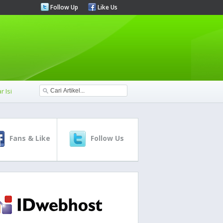
Follow Up
Like Us
r Isi
Fans & Like
Follow Us