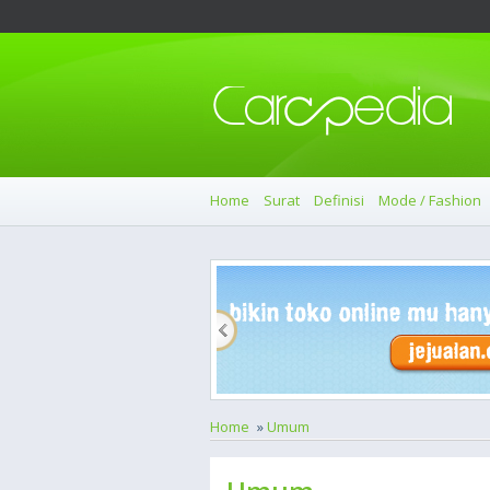
Home
Surat
Definisi
Mode / Fashion
Home
»
Umum