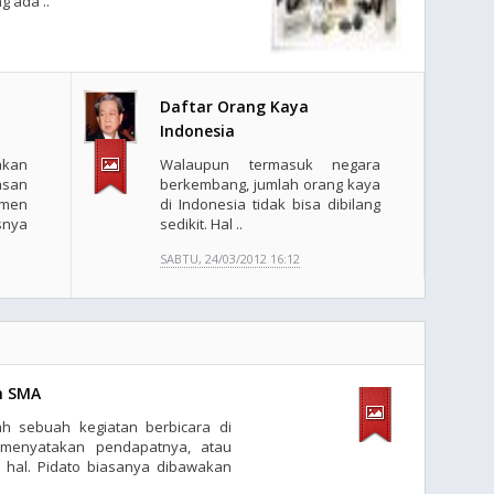
g ada ..
Daftar Orang Kaya
Indonesia
kan
Walaupun termasuk negara
san
berkembang, jumlah orang kaya
men
di Indonesia tidak bisa dibilang
snya
sedikit. Hal ..
SABTU, 24/03/2012 16:12
h SMA
h sebuah kegiatan berbicara di
menyatakan pendapatnya, atau
hal. Pidato biasanya dibawakan