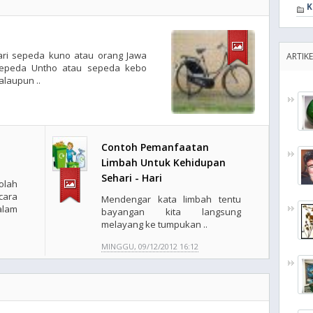
K
ari sepeda kuno atau orang Jawa
ARTIK
epeda Untho atau sepeda kebo
alaupun ..
Contoh Pemanfaatan
Limbah Untuk Kehidupan
Sehari - Hari
lah
cara
Mendengar kata limbah tentu
alam
bayangan kita langsung
melayang ke tumpukan ..
MINGGU, 09/12/2012 16:12