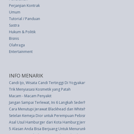
Perjanjian Kontrak
Umum
Tutorial / Panduan
Sastra
Hukum & Politik
Bisnis
Olahraga
Entertainment
INFO MENARIK
Candi Ijo, Wisata Candi Tertinggi Di Yogyakarta
Trik Menyiasasi Kosmetik yang Patah
Macam - Macam Penyakit
Jangan Sampai Terlewat, Ini 6 Langkah Sederhana Mengecat Ulang Ruanga
Cara Menutupi Jerawat Blackhead dan Whitehead dengan Riasan
Setelan Kemeja Dior untuk Perempuan Pebisnis
Asal Usul Hamburger dari Kota Hamburg Jerman, Benarkah?
5 Alasan Anda Bisa Berjuang Untuk Menurunkan Berat Badan