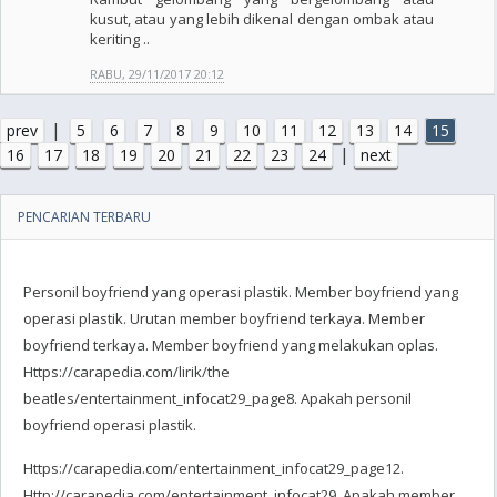
kusut, atau yang lebih dikenal dengan ombak atau
keriting ..
RABU, 29/11/2017 20:12
|
prev
5
6
7
8
9
10
11
12
13
14
15
|
16
17
18
19
20
21
22
23
24
next
PENCARIAN TERBARU
Personil boyfriend yang operasi plastik. Member boyfriend yang
operasi plastik. Urutan member boyfriend terkaya. Member
boyfriend terkaya. Member boyfriend yang melakukan oplas.
Https://carapedia.com/lirik/the
beatles/entertainment_infocat29_page8. Apakah personil
boyfriend operasi plastik.
Https://carapedia.com/entertainment_infocat29_page12.
Http://carapedia.com/entertainment_infocat29. Apakah member