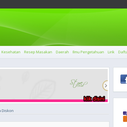
Kesehatan
Resep Masakan
Daerah
Ilmu Pengetahuan
Lirik
Dafta
a Diskon