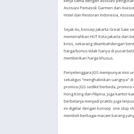
kerja sama dengan asosiasi pengusaha 
Asosiasi Pemasok Garmen dan Asesori
Hotel dan Restoran Indonesia, Asosias
Sejak itu, konsep Jakarta Great Sale 
memeriahkan HUT Kota Jakarta dan b
krisis, sekarang ditambahdengan berw
harga/bonus tidak hanya di pusat belan
memberikan harga khusus.
Penyelenggara JGS mempunyai misi un
sekaligus “menghabiskan uangnya” di 
promosi JGS sedikit berbeda, promosi d
Hong Kong dan Filipina, juga kantor-k
berbelanja menjadi praktis juga terp
ini digelar dengan konsep
one stop s
membeli berbagai macam barang yang