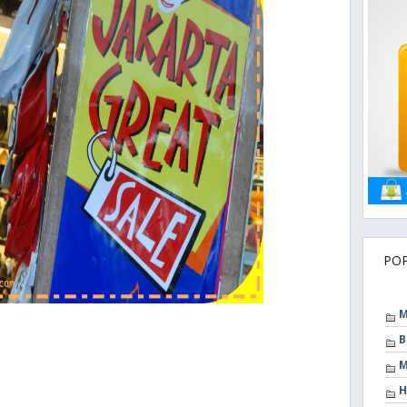
PO
M
B
M
H