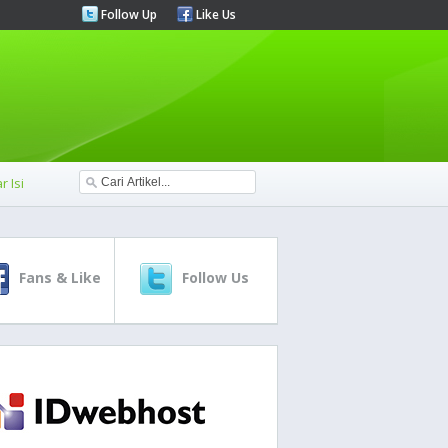
Follow Up
Like Us
r Isi
Fans & Like
Follow Us