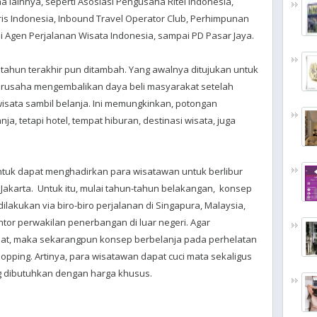
lainnya, seperti Asosiasi Pengusaha Ritel Indonesia,
s Indonesia, Inbound Travel Operator Club, Perhimpunan
i Agen Perjalanan Wisata Indonesia, sampai PD Pasar Jaya.
setahun terakhir pun ditambah. Yang awalnya ditujukan untuk
erusaha mengembalikan daya beli masyarakat setelah
isata sambil belanja. Ini memungkinkan, potongan
ja, tetapi hotel, tempat hiburan, destinasi wisata, juga
tuk dapat menghadirkan para wisatawan untuk berlibur
Jakarta. Untuk itu, mulai tahun-tahun belakangan, konsep
ilakukan via biro-biro perjalanan di Singapura, Malaysia,
antor perwakilan penerbangan di luar negeri. Agar
usat, maka sekarangpun konsep berbelanja pada perhelatan
hopping
. Artinya, para wisatawan dapat cuci mata sekaligus
 dibutuhkan dengan harga khusus.