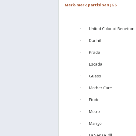
Merk-merk partisipan JGS
· United Color of Benetton
· Dunhil
· Prada
· Escada
· Guess
· Mother Care
· Etude
· Metro
· Mango
· La Senza, dll