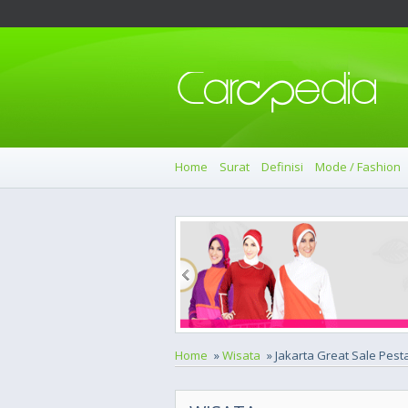
Home
Surat
Definisi
Mode / Fashion
Home
»
Wisata
» Jakarta Great Sale Pest