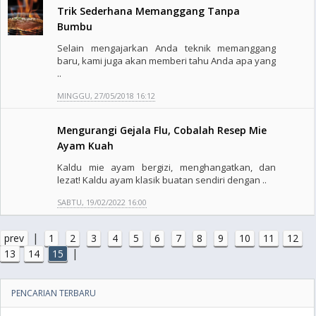
Trik Sederhana Memanggang Tanpa
Bumbu
Selain mengajarkan Anda teknik memanggang
baru, kami juga akan memberi tahu Anda apa yang
..
MINGGU, 27/05/2018 16:12
Mengurangi Gejala Flu, Cobalah Resep Mie
Ayam Kuah
Kaldu mie ayam bergizi, menghangatkan, dan
lezat! Kaldu ayam klasik buatan sendiri dengan ..
SABTU, 19/02/2022 16:00
|
prev
1
2
3
4
5
6
7
8
9
10
11
12
|
13
14
15
PENCARIAN TERBARU