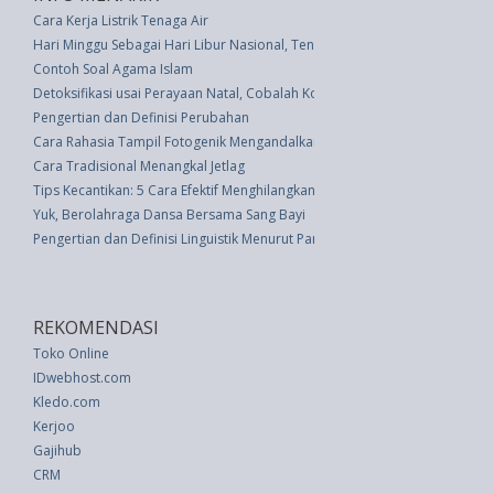
Cara Kerja Listrik Tenaga Air
Hari Minggu Sebagai Hari Libur Nasional, Tengok Sejarahnya
Contoh Soal Agama Islam
Detoksifikasi usai Perayaan Natal, Cobalah Konsumsi 7 Makanan Ini
Pengertian dan Definisi Perubahan
Cara Rahasia Tampil Fotogenik Mengandalkan Lidah Anda
Cara Tradisional Menangkal Jetlag
Tips Kecantikan: 5 Cara Efektif Menghilangkan Jerawat Dan Noda
Yuk, Berolahraga Dansa Bersama Sang Bayi
Pengertian dan Definisi Linguistik Menurut Para Ahli
REKOMENDASI
Toko Online
IDwebhost.com
Kledo.com
Kerjoo
Gajihub
CRM