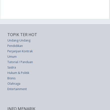
TOPIK TER HOT
Undang-Undang
Pendidikan
Perjanjian Kontrak
Umum
Tutorial / Panduan
Sastra
Hukum & Politik
Bisnis
Olahraga
Entertainment
INFO MENARIK