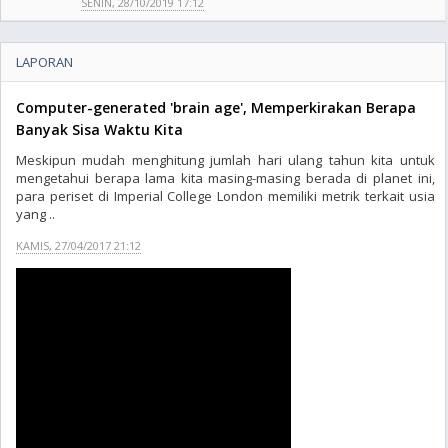
SENIN, 28/10/2019 17:12
LAPORAN
Computer-generated 'brain age', Memperkirakan Berapa
Banyak Sisa Waktu Kita
Meskipun mudah menghitung jumlah hari ulang tahun kita untuk
mengetahui berapa lama kita masing-masing berada di planet ini,
para periset di Imperial College London memiliki metrik terkait usia
yang ..
KAMIS, 27/04/2017 21:12