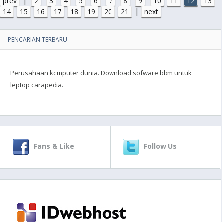
|
prev
2
3
4
5
6
7
8
9
10
11
12
13
|
14
15
16
17
18
19
20
21
next
PENCARIAN TERBARU
Perusahaan komputer dunia. Download sofware bbm untuk
leptop carapedia.
Fans & Like
Follow Us