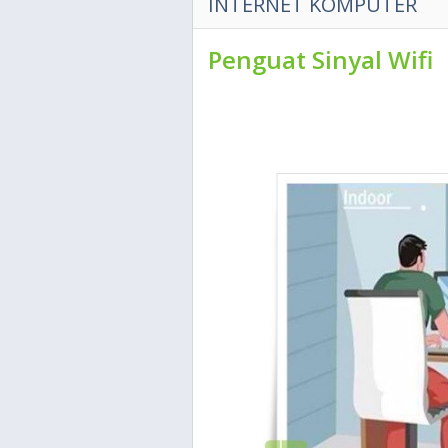
INTERNET KOMPUTER
Penguat Sinyal Wifi