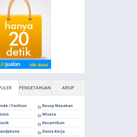
PULER
PENGETAHUAN
ARSIP
ode / Fashion
Resep Masakan
isnis
Wisata
usik
Kecantikan
andphone
Dunia Kerja