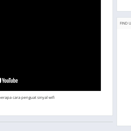
FIND 
berapa cara penguat sinyal wifi