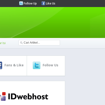
Follow Up
Like Us
r Isi
Fans & Like
Follow Us