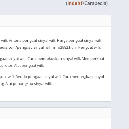
(
indahf
/Carapedia)
 wifi. Antena penguat sinyal wifi. Harga penguat sinyal wifi.
apedia.com/penguat_sinyal_wifi_info2982.html. Penguat wifi.
nguat sinyal wifi. Cara memfokuskan sinyal wifi. Memperkuat
t roter. Alat penguat wifi.
guat wifi. Benda penguat sinyal wifi. Cara menangkap sinyal
g. Alat penangkap sinyal wifi.