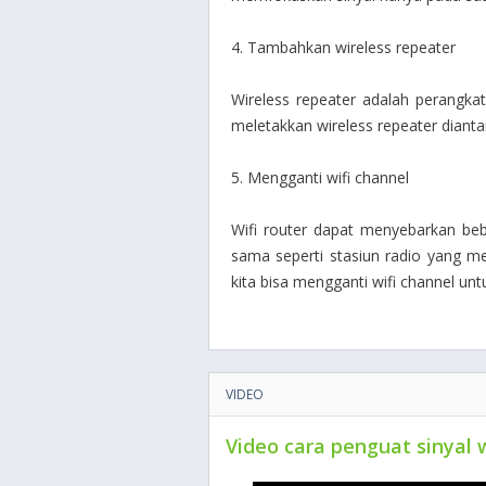
4. Tambahkan wireless repeater
Wireless repeater adalah perangka
meletakkan wireless repeater dianta
5. Mengganti wifi channel
Wifi router dapat menyebarkan beb
sama seperti stasiun radio yang me
kita bisa mengganti wifi channel unt
VIDEO
Video cara penguat sinyal w