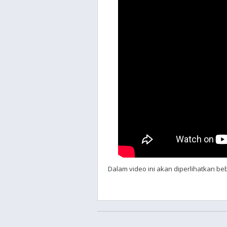
Dalam video ini akan diperlihatkan be