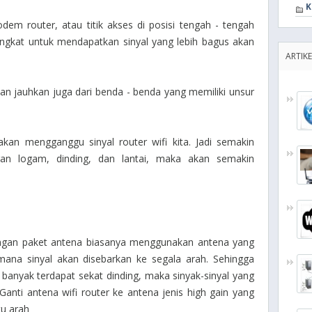
K
em router, atau titik akses di posisi tengah - tengah
gkat untuk mendapatkan sinyal yang lebih bagus akan
ARTIKE
 dan jauhkan juga dari benda - benda yang memiliki unsur
akan mengganggu sinyal router wifi kita. Jadi semakin
ngan logam, dinding, dan lantai, maka akan semakin
dengan paket antena biasanya menggunakan antena yang
imana sinyal akan disebarkan ke segala arah. Sehingga
 banyak terdapat sekat dinding, maka sinyak-sinyal yang
 Ganti antena wifi router ke antena jenis high gain yang
u arah