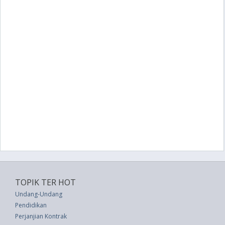
TOPIK TER HOT
Undang-Undang
Pendidikan
Perjanjian Kontrak