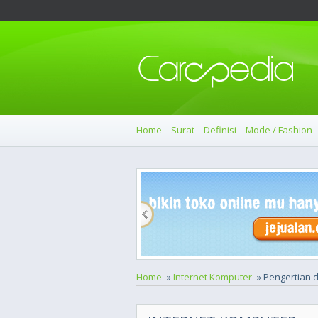
Home
Surat
Definisi
Mode / Fashion
Home
»
Internet Komputer
» Pengertian 