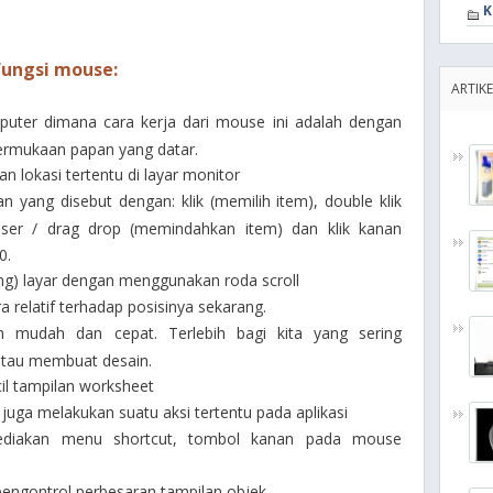
K
fungsi mouse:
ARTIKE
ter dimana cara kerja dari mouse ini adalah dengan
ermukaan papan yang datar.
 lokasi tertentu di layar monitor
 yang disebut dengan: klik (memilih item), double klik
eser / drag drop (memindahkan item) dan klik kanan
0.
ing) layar dengan menggunakan roda scroll
 relatif terhadap posisinya sekarang.
h mudah dan cepat. Terlebih bagi kita yang sering
atau membuat desain.
l tampilan worksheet
ga melakukan suatu aksi tertentu pada aplikasi
yediakan menu shortcut, tombol kanan pada mouse
pengontrol perbesaran tampilan objek