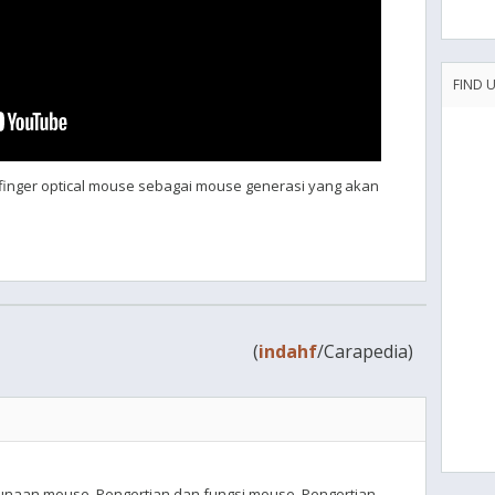
FIND 
D finger optical mouse sebagai mouse generasi yang akan
(
indahf
/Carapedia)
unaan mouse. Pengertian dan fungsi mouse. Pengertian