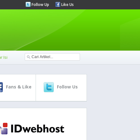
Follow Up
Like Us
r Isi
Fans & Like
Follow Us