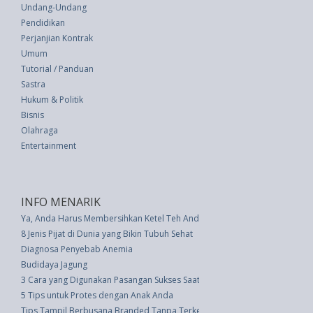
Undang-Undang
Pendidikan
Perjanjian Kontrak
Umum
Tutorial / Panduan
Sastra
Hukum & Politik
Bisnis
Olahraga
Entertainment
INFO MENARIK
Ya, Anda Harus Membersihkan Ketel Teh Anda�Begini Caranya
8 Jenis Pijat di Dunia yang Bikin Tubuh Sehat
Diagnosa Penyebab Anemia
Budidaya Jagung
3 Cara yang Digunakan Pasangan Sukses Saat Mereka Bertengkar
5 Tips untuk Protes dengan Anak Anda
Tips Tampil Berbusana Branded Tanpa Terkesan Murahan