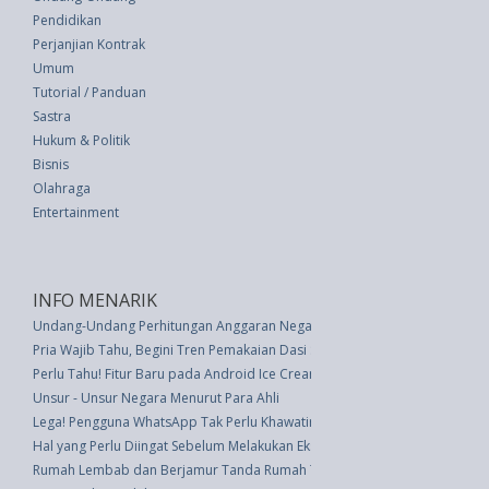
Pendidikan
Perjanjian Kontrak
Umum
Tutorial / Panduan
Sastra
Hukum & Politik
Bisnis
Olahraga
Entertainment
INFO MENARIK
Undang-Undang Perhitungan Anggaran Negara Tahun 1978/1979 (UU 13 t
Pria Wajib Tahu, Begini Tren Pemakaian Dasi Sekarang
Perlu Tahu! Fitur Baru pada Android Ice Cream Sandwich
Unsur - Unsur Negara Menurut Para Ahli
Lega! Pengguna WhatsApp Tak Perlu Khawatir Lagi Jika Pesan Hilang Berka
Hal yang Perlu Diingat Sebelum Melakukan Ekstensi Kuku
Rumah Lembab dan Berjamur Tanda Rumah Tidak Sehat