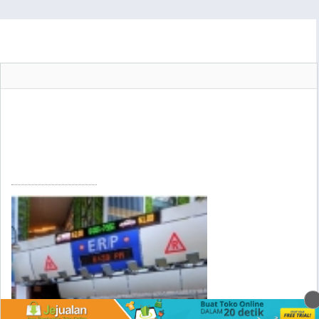
Home
»
Hukum & Politik
Hukum & Politik
DAERAH
Singapura Anti Macet, Benarkah Begitu?
Mendengar kata Singapura pasti akan terbersit di benak Anda
bagaimana indahnya negara kecil ini. Meskipun memiliki wilayah
negara yang kecil, Singapura terkenal dengan tata kota yang baik
dan nyaman, ..
RABU, 14/01/2015 22:12