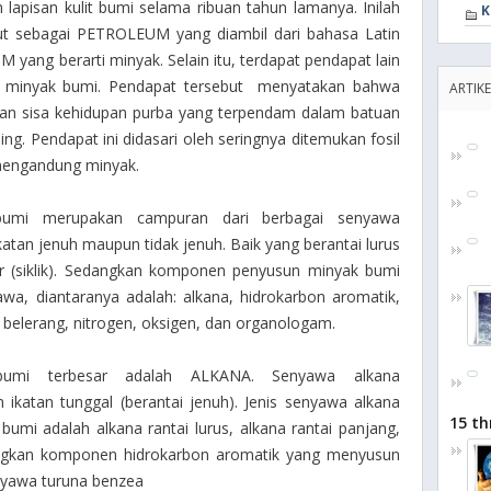
apisan kulit bumi selama ribuan tahun lamanya. Inilah
K
t sebagai PETROLEUM yang diambil dari bahasa Latin
yang berarti minyak. Selain itu, terdapat pendapat lain
ya minyak bumi. Pendapat tersebut menyatakan bahwa
ARTIKE
kan sisa kehidupan purba yang terpendam dalam batuan
g. Pendapat ini didasari oleh seringnya ditemukan fosil
mengandung minyak.
umi merupakan campuran dari berbagai senyawa
katan jenuh maupun tidak jenuh. Baik yang berantai lurus
kar (siklik). Sedangkan komponen penyusun minyak bumi
yawa, diantaranya adalah: alkana, hidrokarbon aromatik,
 belerang, nitrogen, oksigen, dan organologam.
umi terbesar adalah ALKANA. Senyawa alkana
ikatan tunggal (berantai jenuh). Jenis senyawa alkana
15 th
i adalah alkana rantai lurus, alkana rantai panjang,
edangkan komponen hidrokarbon aromatik yang menyusun
nyawa turuna benzea