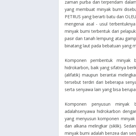
zaman purba dan terpendam dalam l
yang membuat minyak bumi disebu
PETRUS yang berarti batu dan OLEUM 
mengenai asal - usul terbentukn
minyak bumi terbentuk dari pelapu
pasir dan tanah lempung atau gampin
binatang laut pada bebatuan yang 
Komponen pembentuk minyak b
hidrokarbon, baik yang sifatnya beri
(alifatik) maupun berantai meling
tersebut terdiri dari beberapa sen
serta senyawa lain yang bisa berupa
Komponen penyusun minyak b
adalahsenyawa hidrokarbon dengan 
yang menyusun komponen minyak bum
dan alkana melingkar (siklik). S
minyak bumi adalah benzea dan se