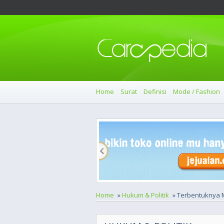
Home
Surat
Definisi
Mode / Fashion
Home
»
Hukum & Politik
» Terbentuknya 