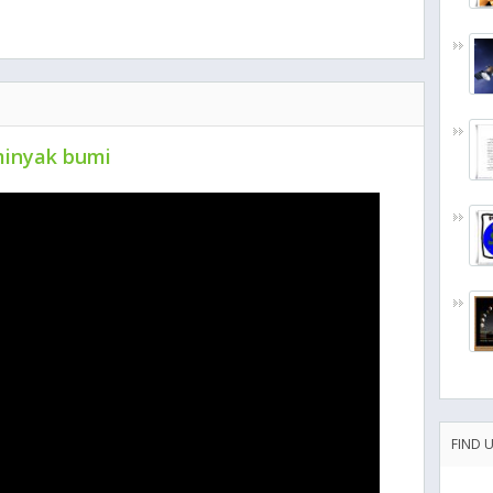
minyak bumi
FIND 