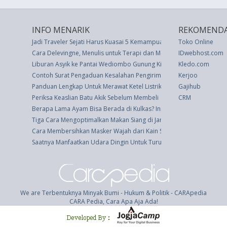
INFO MENARIK
REKOMENDA
Jadi Traveler Sejati Harus Kuasai 5 Kemampuan Ini
Toko Online
Cara Delevingne, Menulis untuk Terapi dan Membaca Saat Menungg
IDwebhost.com
Liburan Asyik ke Pantai Wediombo Gunung Kidul
Kledo.com
Contoh Surat Pengaduan Kesalahan Pengiriman
Kerjoo
Panduan Lengkap Untuk Merawat Ketel Listrik Anda
Gajihub
Periksa Keaslian Batu Akik Sebelum Membeli
CRM
Berapa Lama Ayam Bisa Berada di Kulkas? Inilah Yang Perlu Anda K
Tiga Cara Mengoptimalkan Makan Siang di Jam Istirahat
Cara Membersihkan Masker Wajah dari Kain Selama Virus Corona
Saatnya Manfaatkan Udara Dingin Untuk Turunkan Berat Badan
We are Terbentuknya Minyak Bumi - Hukum & Politik - CARApedia
CARA Pedia, Cara Apa Aja Ada!