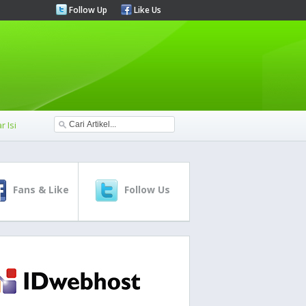
Follow Up
Like Us
r Isi
Fans & Like
Follow Us