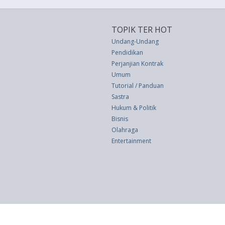
TOPIK TER HOT
Undang-Undang
Pendidikan
Perjanjian Kontrak
Umum
Tutorial / Panduan
Sastra
Hukum & Politik
Bisnis
Olahraga
Entertainment