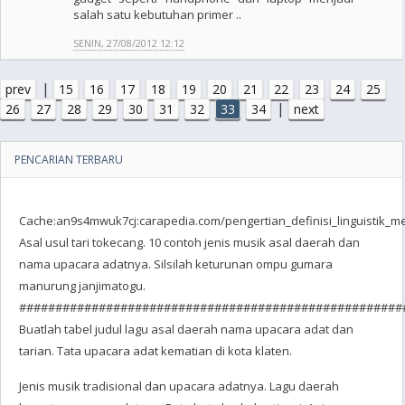
salah satu kebutuhan primer ..
SENIN, 27/08/2012 12:12
|
prev
15
16
17
18
19
20
21
22
23
24
25
|
26
27
28
29
30
31
32
33
34
next
PENCARIAN TERBARU
Cache:an9s4mwuk7cj:carapedia.com/pengertian_definisi_linguistik_me
Asal usul tari tokecang. 10 contoh jenis musik asal daerah dan
nama upacara adatnya. Silsilah keturunan ompu gumara
manurung janjimatogu.
#####################################################
Buatlah tabel judul lagu asal daerah nama upacara adat dan
tarian. Tata upacara adat kematian di kota klaten.
Jenis musik tradisional dan upacara adatnya. Lagu daerah