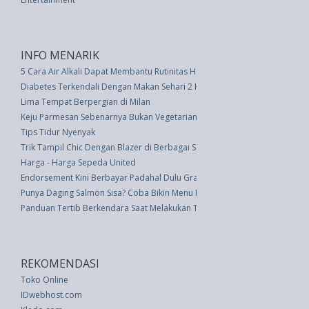
INFO MENARIK
5 Cara Air Alkali Dapat Membantu Rutinitas Harian Anda
Diabetes Terkendali Dengan Makan Sehari 2 Kali
Lima Tempat Berpergian di Milan
Keju Parmesan Sebenarnya Bukan Vegetarian�Ini Yang Harus Diketahui
Tips Tidur Nyenyak
Trik Tampil Chic Dengan Blazer di Berbagai Suasana
Harga - Harga Sepeda United
Endorsement Kini Berbayar Padahal Dulu Gratis, Mengapa?
Punya Daging Salmon Sisa? Coba Bikin Menu Makan Malam Cepat dan Lezat
Panduan Tertib Berkendara Saat Melakukan Touring
REKOMENDASI
Toko Online
IDwebhost.com