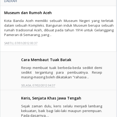
DAERAH
Museum dan Rumoh Aceh
Kota Banda Aceh memiliki sebuah Museum Negeri yang terletak
dalam sebuah Kompleks. Bangunan induk Museum berupa sebuah
rumah tradisional Aceh, dibuat pada tahun 1914 untuk Gelanggang
Pameran di Semarang, yang ..
SABTU, 07/01/2012 00:37
Cara Membaut Tuak Batak
Resep membuat tuak berbeda-beda sedikit demi
sedikit tergantung para pembuatnya. Resep
masing-masing boleh dikatakan "rahasia ..
SELASA, 07/02/2012 04:37
Keris, Senjata Khas Jawa Tengah
Sejak zaman dulu, keris selalu menjadi lambang
kekuatan, baik bagi laki-laki maupun perempuan.
Pada dasarnya, ..