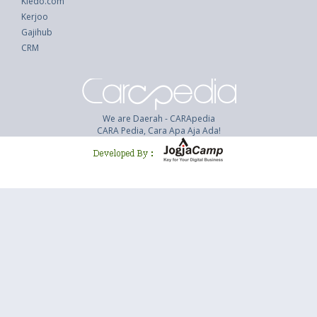
Kledo.com
Kerjoo
Gajihub
CRM
We are Daerah - CARApedia
CARA Pedia, Cara Apa Aja Ada!