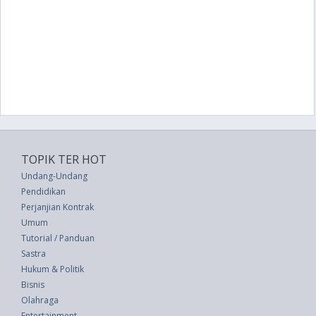
TOPIK TER HOT
Undang-Undang
Pendidikan
Perjanjian Kontrak
Umum
Tutorial / Panduan
Sastra
Hukum & Politik
Bisnis
Olahraga
Entertainment