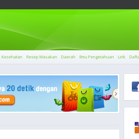
Kesehatan
Resep Masakan
Daerah
Ilmu Pengetahuan
Lirik
Dafta