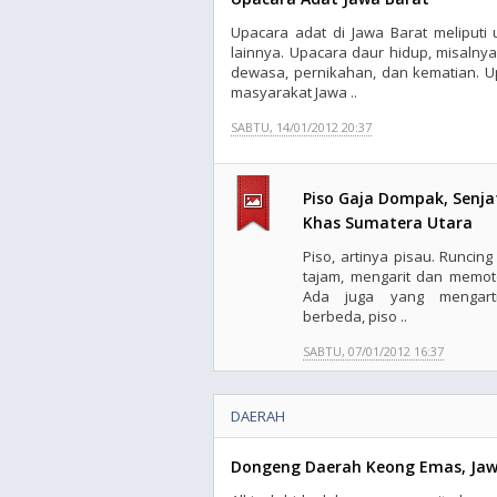
Upacara adat di Jawa Barat meliputi
lainnya. Upacara daur hidup, misalnya
dewasa, pernikahan, dan kematian. U
masyarakat Jawa ..
SABTU, 14/01/2012 20:37
Piso Gaja Dompak, Senja
Khas Sumatera Utara
Piso, artinya pisau. Runcing
tajam, mengarit dan memot
Ada juga yang mengart
berbeda, piso ..
SABTU, 07/01/2012 16:37
DAERAH
Dongeng Daerah Keong Emas, Ja