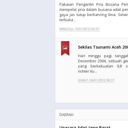
Pakaian Pengantin Pria Busana Penga
mempelai pria dalam busana adat pe
gaya jas tutup berkancing lima. Selai
terbuka ..
MINGGU, 15/01/2012 00:37
Sekilas Tsunami Aceh 20
Hari minggu pagi, tangga
Desember 2004, sebuah g
yang berkekuatan 9,8 s
richter itu ..
JUMAT, 06/01/2012 08:37
DAERAH
Upacara Adat Jawa Barat