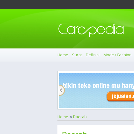
Home
Surat
Definisi
Mode / Fashion
Home
»
Daerah