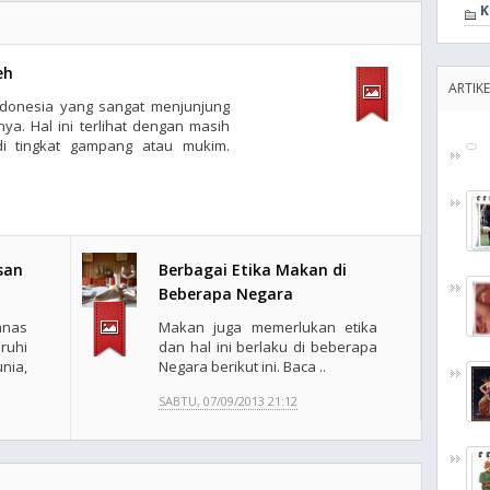
K
eh
ARTIK
Indonesia yang sangat menjunjung
nya. Hal ini terlihat dengan masih
t di tingkat gampang atau mukim.
san
Berbagai Etika Makan di
Beberapa Negara
nas
Makan juga memerlukan etika
ruhi
dan hal ini berlaku di beberapa
nia,
Negara berikut ini. Baca ..
SABTU, 07/09/2013 21:12