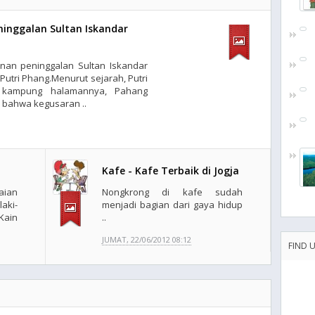
inggalan Sultan Iskandar
n peninggalan Sultan Iskandar
Putri Phang.Menurut sejarah, Putri
 kampung halamannya, Pahang
 bahwa kegusaran ..
t
Kafe - Kafe Terbaik di Jogja
aian
Nongkrong di kafe sudah
aki-
menjadi bagian dari gaya hidup
ain
..
JUMAT, 22/06/2012 08:12
FIND 