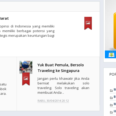
Barat
pinsi di Indonesia yang memiliki
memiliki berbagai potensi yang
ategis merupakan keuntungan bagi
Yuk Buat Pemula, Bersolo
Traveling ke Singapura
PO
Jangan perlu khawatir jika Anda
berniat melakukan solo
satu
traveling. Solo traveling akan
mbok
M
membuat Anda ..
ara.
B
RABU, 30/04/2014 20:12
M
H