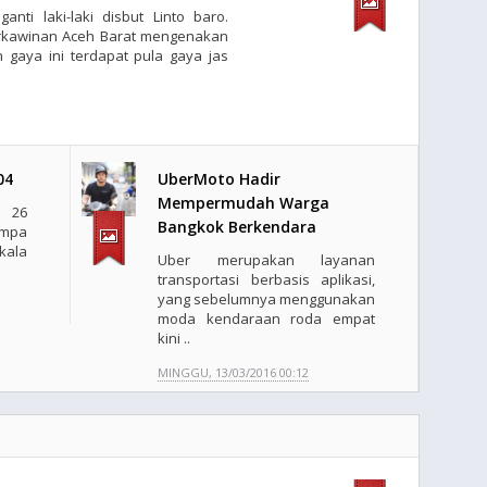
nti laki-laki disbut Linto baro.
rkawinan Aceh Barat mengenakan
n gaya ini terdapat pula gaya jas
04
UberMoto Hadir
Mempermudah Warga
l 26
Bangkok Berkendara
empa
kala
Uber merupakan layanan
transportasi berbasis aplikasi,
yang sebelumnya menggunakan
moda kendaraan roda empat
kini ..
MINGGU, 13/03/2016 00:12