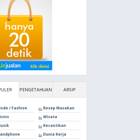
PULER
PENGETAHUAN
ARSIP
ode / Fashion
Resep Masakan
isnis
Wisata
usik
Kecantikan
andphone
Dunia Kerja