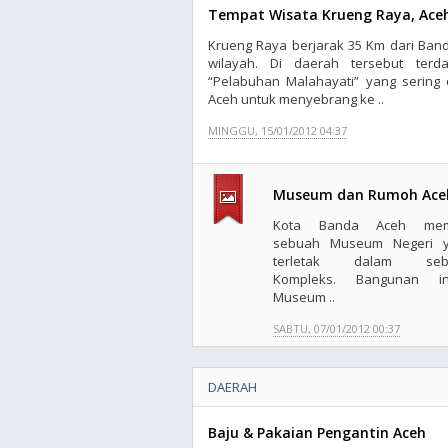
Tempat Wisata Krueng Raya, Ace
Krueng Raya berjarak 35 Km dari Ba
wilayah. Di daerah tersebut ter
“Pelabuhan Malahayati” yang sering
Aceh untuk menyebrang ke ..
MINGGU, 15/01/2012 04:37
Museum dan Rumoh Ace
Kota Banda Aceh memil
sebuah Museum Negeri 
terletak dalam seb
Kompleks. Bangunan in
Museum ..
SABTU, 07/01/2012 00:37
DAERAH
Baju & Pakaian Pengantin Aceh