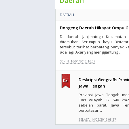
Daerah
DAERAH
Dongeng Daerah Hikayat Ompu 
Di daerah Janjimatogu Kecamatan 
ditemukan Serumpun kayu Bintatar
tersebut terlihat berbatang banyak k
ada lagi. Akar yang menggantung ..
SENIN, 16/01/2012 16:37
Deskripsi Geografis Provi
Jawa Tengah
Provinsi Jawa Tengah memi
luas wilayah 32. 548 km2
sebelah barat, Jawa Te
berbatasan ..
SELASA, 14/02/2012 08:37