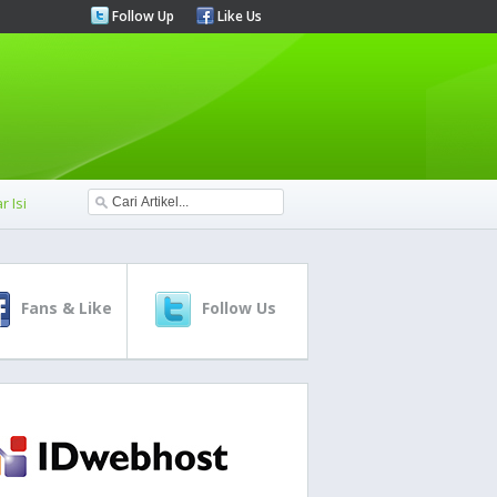
Follow Up
Like Us
r Isi
Fans & Like
Follow Us