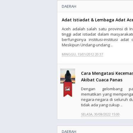
DAERAH
Adat Istiadat & Lembaga Adat Ac
Aceh adalah salah satu provinsi di 
tinggi adat istiadat dalam masyarakat
berfungsinya institusi-institusi ada
Meskipun Undang-undang ..
MINGGU, 15/01/2012 20:37
Cara Mengatasi Kecema
Akibat Cuaca Panas
Dengan gelombang pa
mematikan yang mempenga
negara-negara di seluruh du
tidak ada yang cukup ..
SELASA, 30/08/2022 15:00
DAERAH