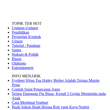
TOPIK TER HOT
Undang-Undang
Pendidikan
Perjanjian Kontrak
Umum
Tutorial / Panduan
Sastra
Hukum & Politik
Bisnis
Olahraga
Entertainment
INFO MENARIK
Eyeliner Hijau Tua Hailey Bieber Adalah Tujuan Musim
Pesta
Contoh Surat Penawaran Agen
Sering Dianggap Flu Biasa, Kenali 5 Gejala Meningitis pada
Anak
Cara Membuat Yoghurt
Buah Sukun Buah Berasa Roti yang Kaya Nutrisi