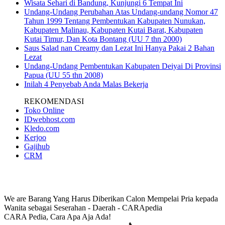
Wisata Sehari di Bandung, Kunjungi 6 Tempat Ini
Undang-Undang Perubahan Atas Undang-undang Nomor 47
Tahun 1999 Tentang Pembentukan Kabupaten Nunukan,
Kabupaten Malinau, Kabupaten Kutai Barat, Kabupaten
Kutai Timur, Dan Kota Bontang (UU 7 thn 2000)
Saus Salad nan Creamy dan Lezat Ini Hanya Pakai 2 Bahan
Lezat
Undang-Undang Pembentukan Kabupaten Deiyai Di Provinsi
Papua (UU 55 thn 2008)
Inilah 4 Penyebab Anda Malas Bekerja
REKOMENDASI
Toko Online
IDwebhost.com
Kledo.com
Kerjoo
Gajihub
CRM
We are Barang Yang Harus Diberikan Calon Mempelai Pria kepada
Wanita sebagai Seserahan - Daerah - CARApedia
CARA Pedia, Cara Apa Aja Ada!