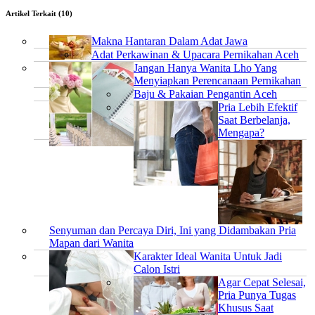
Artikel Terkait (10)
Makna Hantaran Dalam Adat Jawa
Adat Perkawinan & Upacara Pernikahan Aceh
Jangan Hanya Wanita Lho Yang
Menyiapkan Perencanaan Pernikahan
Baju & Pakaian Pengantin Aceh
Pria Lebih Efektif
Saat Berbelanja,
Mengapa?
Senyuman dan Percaya Diri, Ini yang Didambakan Pria
Mapan dari Wanita
Karakter Ideal Wanita Untuk Jadi
Calon Istri
Agar Cepat Selesai,
Pria Punya Tugas
Khusus Saat