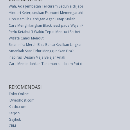
Wah, Ada Jembatan Tercuram Sedunia di Jepang
Hindari Keterpurukan Ekonomi Memengaruhi Hubungan Anda dan Pasan
Tips Memilih Cardigan Agar Tetap Stylish
Cara Menghilangkan Blackhead pada Wajah Pria
Perlu Ketahui 3 Waktu Tepat Mencuci Serbet
Wisata Candi Mendut
Sinar Infra Merah Bisa Bantu Kecilkan Lingkar Tubuh
Amankah Saat Tidur Menggunakan Bra?
Inspirasi Desain Meja Belajar Anak
Cara Memindahkan Tanaman ke dalam Pot dengan 5 Langkah Sederhana
REKOMENDASI
Toko Online
IDwebhost.com
Kledo.com
Kerjoo
Gajihub
CRM