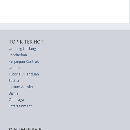
TOPIK TER HOT
Undang-Undang
Pendidikan
Perjanjian Kontrak
Umum
Tutorial / Panduan
Sastra
Hukum & Politik
Bisnis
Olahraga
Entertainment
INFO MENARIK