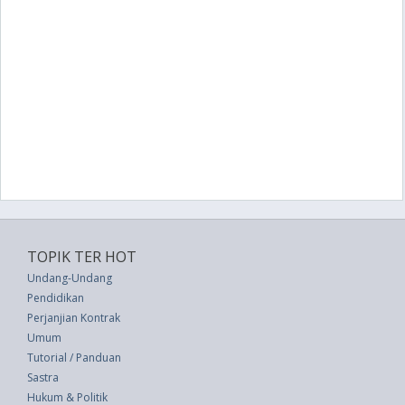
TOPIK TER HOT
Undang-Undang
Pendidikan
Perjanjian Kontrak
Umum
Tutorial / Panduan
Sastra
Hukum & Politik