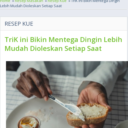
Home
»
Resep Masakan
»
Resep Kue
» TriK ini Bikin Mentega Dingin
Lebih Mudah Dioleskan Setiap Saat
RESEP KUE
TriK ini Bikin Mentega Dingin Lebih
Mudah Dioleskan Setiap Saat