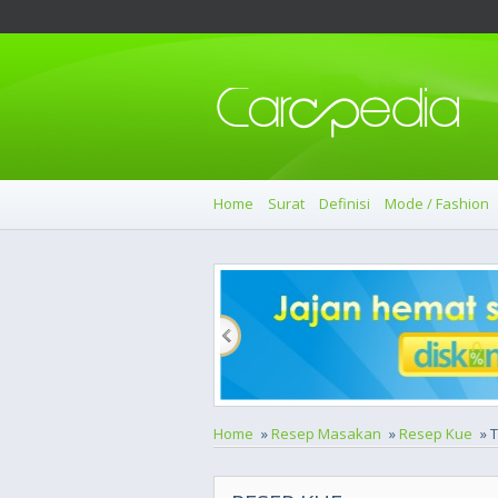
Home
Surat
Definisi
Mode / Fashion
Home
»
Resep Masakan
»
Resep Kue
» 