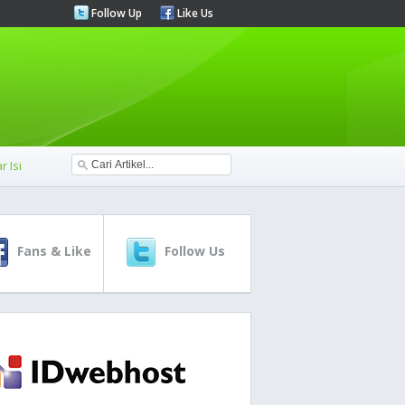
Follow Up
Like Us
r Isi
Fans & Like
Follow Us