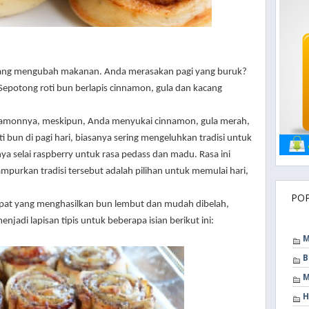
 yang mengubah makanan. Anda merasakan pagi yang buruk?
 Sepotong roti bun berlapis cinnamon, gula dan kacang
nnamonnya, meskipun, Anda menyukai cinnamon, gula merah,
 bun di pagi hari, biasanya sering mengeluhkan tradisi untuk
a selai raspberry untuk rasa pedass dan madu. Rasa ini
urkan tradisi tersebut adalah pilihan untuk memulai hari,
PO
pat yang menghasilkan bun lembut dan mudah dibelah,
jadi lapisan tipis untuk beberapa isian berikut ini:
M
B
M
H