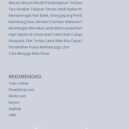
Macam-Macam Model Pembelajaran Terbaru
Tips Abaikan Tekanan Teman untuk Ajakan Minum di Pesta
Memperingati Hari Batik, Orang Jepang Pemburu Batik Terbanyak
Ketimbang Susu, Berikut 6 Sumber Makanan Non-Susu Kaya Kalsium
Keuntungan Memakai Lantai Beton pada Rumah Anda
Ingin Sukses di Universitas? Lebih Baik Cukupi Waktu Tidur
Waspada, Diet Terlalu Lama Bikin Kita Cepat Emosional
Perselisihan Punya Manfaat Juga, Lho!
Cara Menjaga Kilau Emas
REKOMENDASI
Toko Online
IDwebhost.com
Kledo.com
Kerjoo
Gajihub
CRM