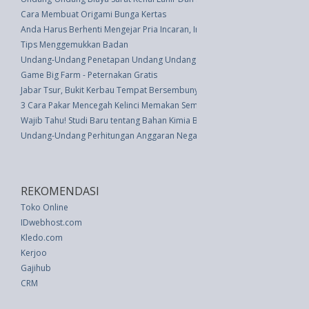
Cara Membuat Origami Bunga Kertas
Anda Harus Berhenti Mengejar Pria Incaran, Ini Tandanya
Tips Menggemukkan Badan
Undang-Undang Penetapan Undang Undang Darurat No. 19....... (UU 2 thn
Game Big Farm - Peternakan Gratis
Jabar Tsur, Bukit Kerbau Tempat Bersembunyi Nabi Muhammad
3 Cara Pakar Mencegah Kelinci Memakan Semua Tanaman Kebun Anda
Wajib Tahu! Studi Baru tentang Bahan Kimia Beracun dalam Kosmetik
Undang-Undang Perhitungan Anggaran Negara Tahun 1971/1972 (UU 6 th
REKOMENDASI
Toko Online
IDwebhost.com
Kledo.com
Kerjoo
Gajihub
CRM