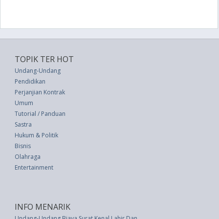
TOPIK TER HOT
Undang-Undang
Pendidikan
Perjanjian Kontrak
Umum
Tutorial / Panduan
Sastra
Hukum & Politik
Bisnis
Olahraga
Entertainment
INFO MENARIK
Undang-Undang Biaya Surat Kenal Lahir Dan Surat Kenal Mati (UU 6 thn 19