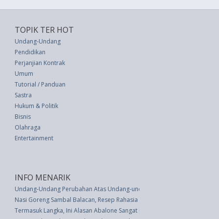
TOPIK TER HOT
Undang-Undang
Pendidikan
Perjanjian Kontrak
Umum
Tutorial / Panduan
Sastra
Hukum & Politik
Bisnis
Olahraga
Entertainment
INFO MENARIK
Undang-Undang Perubahan Atas Undang-undang Nomor 29 Tahun 2002 Te
Nasi Goreng Sambal Balacan, Resep Rahasia Sang Juara Masterchef 2014
Termasuk Langka, Ini Alasan Abalone Sangat Mahal di Pasaran