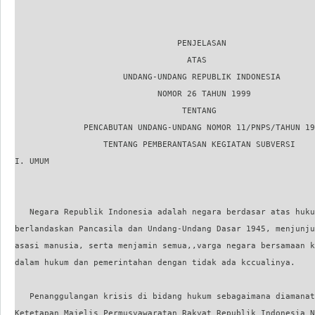
                                 PENJELASAN

                                   ATAS

                      UNDANG-UNDANG REPUBLIK INDONESIA

                             NOMOR 26 TAHUN 1999

                                  TENTANG

              PENCABUTAN UNDANG-UNDANG NOMOR 11/PNPS/TAHUN 19
                  TENTANG PEMBERANTASAN KEGIATAN SUBVERSI

I. UMUM

   Negara Republik Indonesia adalah negara berdasar atas huku
berlandaskan Pancasila dan Undang-Undang Dasar 1945, menjunju
asasi manusia, serta menjamin semua,,varga negara bersamaan k
dalam hukum dan pemerintahan dengan tidak ada kccualinya.

   Penanggulangan krisis di bidang hukum sebagaimana diamanat
Ketetapan Majelis Permusyawaratan Rakyat Republik Indonesia N