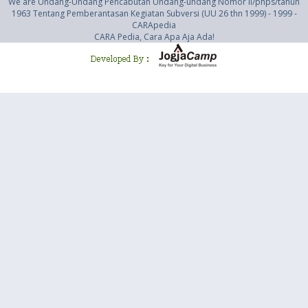
We are Undang-Undang Pencabutan Undang-undang Nomor Ii/pnps/tahun
1963 Tentang Pemberantasan Kegiatan Subversi (UU 26 thn 1999) - 1999 -
CARApedia
CARA Pedia, Cara Apa Aja Ada!