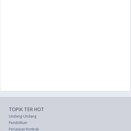
TOPIK TER HOT
Undang-Undang
Pendidikan
Perjanjian Kontrak