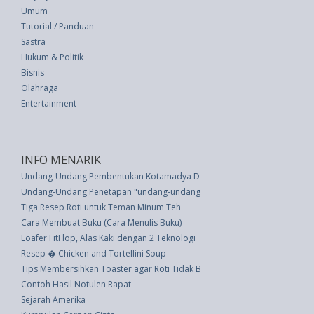
Umum
Tutorial / Panduan
Sastra
Hukum & Politik
Bisnis
Olahraga
Entertainment
INFO MENARIK
Undang-Undang Pembentukan Kotamadya Daerah Tingkat Ii Bekasi (UU 9 
Undang-Undang Penetapan "undang-undang Darurat No. 19 Tahun 1957 Ten
Tiga Resep Roti untuk Teman Minum Teh
Cara Membuat Buku (Cara Menulis Buku)
Loafer FitFlop, Alas Kaki dengan 2 Teknologi
Resep � Chicken and Tortellini Soup
Tips Membersihkan Toaster agar Roti Tidak Berasa Pahit
Contoh Hasil Notulen Rapat
Sejarah Amerika