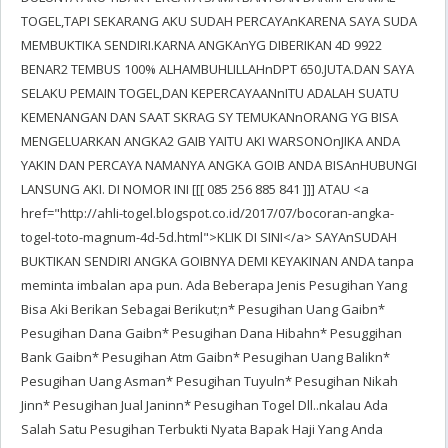
TOGEL,TAPI SEKARANG AKU SUDAH PERCAYAnKARENA SAYA SUDA
MEMBUKTIKA SENDIRI.KARNA ANGKAnYG DIBERIKAN 4D 9922
BENAR2 TEMBUS 100% ALHAMBUHLILLAHnDPT 650.JUTA.DAN SAYA
SELAKU PEMAIN TOGEL,DAN KEPERCAYAANnITU ADALAH SUATU
KEMENANGAN DAN SAAT SKRAG SY TEMUKANnORANG YG BISA
MENGELUARKAN ANGKA2 GAIB YAITU AKI WARSONOnJIKA ANDA
YAKIN DAN PERCAYA NAMANYA ANGKA GOIB ANDA BISAnHUBUNGI
LANSUNG AKI. DI NOMOR INI [[[ 085 256 885 841 ]]] ATAU <a
href="http://ahli-togel.blogspot.co.id/2017/07/bocoran-angka-
togel-toto-magnum-4d-5d.html">KLIK DI SINI</a> SAYAnSUDAH
BUKTIKAN SENDIRI ANGKA GOIBNYA DEMI KEYAKINAN ANDA tanpa
meminta imbalan apa pun. Ada Beberapa Jenis Pesugihan Yang
Bisa Aki Berikan Sebagai Berikut;n* Pesugihan Uang Gaibn*
Pesugihan Dana Gaibn* Pesugihan Dana Hibahn* Pesuggihan
Bank Gaibn* Pesugihan Atm Gaibn* Pesugihan Uang Balikn*
Pesugihan Uang Asman* Pesugihan Tuyuln* Pesugihan Nikah
Jinn* Pesugihan Jual Janinn* Pesugihan Togel Dll..nkalau Ada
Salah Satu Pesugihan Terbukti Nyata Bapak Haji Yang Anda