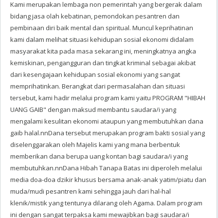
Kami merupakan lembaga non pemerintah yang bergerak dalam
bidang jasa olah kebatinan, pemondokan pesantren dan
pembinaan diri baik mental dan spiritual. Muncul keprihatinan
kami dalam melihat situasi kehidupan sosial ekonomi didalam
masyarakat kita pada masa sekarang ini, meningkatnya angka
kemiskinan, pengangguran dan tingkat kriminal sebagai akibat
dari kesengajaan kehidupan sosial ekonomi yang sangat
memprihatinkan. Berangkat dari permasalahan dan situasi
tersebut, kami hadir melalui program kami yaitu PROGRAM "HIBAH
UANG GAIB" dengan maksud membantu saudara/i yang
mengalami kesulitan ekonomi ataupun yang membutuhkan dana
gaib halal.nnDana tersebut merupakan program bakti sosial yang
diselenggarakan oleh Majelis kami yang mana berbentuk
memberikan dana berupa uang kontan bagi saudara/i yang
membutuhkan.nnDana Hibah Tanapa Batas ini diperoleh melalui
media doa-doa dzikir khusus bersama anak-anak yatim/piatu dan
muda/mudi pesantren kami sehingga jauh dari hal-hal
klenik/mistik yang tentunya dilarang oleh Agama. Dalam program
ini dengan sangat terpaksa kami mewajibkan bagi saudara/i