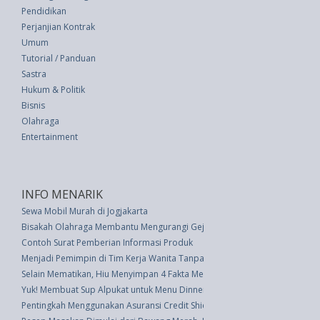
Pendidikan
Perjanjian Kontrak
Umum
Tutorial / Panduan
Sastra
Hukum & Politik
Bisnis
Olahraga
Entertainment
INFO MENARIK
Sewa Mobil Murah di Jogjakarta
Bisakah Olahraga Membantu Mengurangi Gejala Kecemasan? Cari tahu di s
Contoh Surat Pemberian Informasi Produk
Menjadi Pemimpin di Tim Kerja Wanita Tanpa Stereotipe Jender
Selain Mematikan, Hiu Menyimpan 4 Fakta Menarik Ini
Yuk! Membuat Sup Alpukat untuk Menu Dinner
Pentingkah Menggunakan Asuransi Credit Shield?