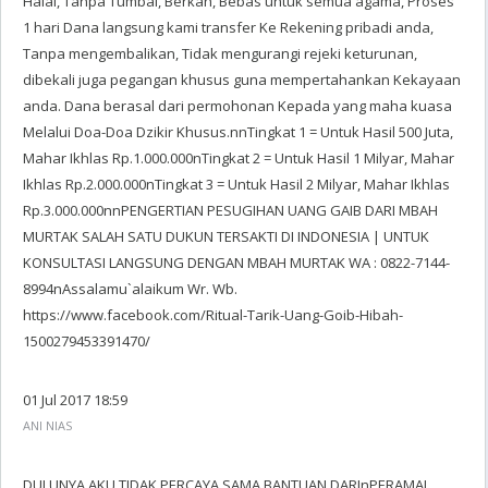
Halal, Tanpa Tumbal, Berkah, Bebas untuk semua agama, Proses
1 hari Dana langsung kami transfer Ke Rekening pribadi anda,
Tanpa mengembalikan, Tidak mengurangi rejeki keturunan,
dibekali juga pegangan khusus guna mempertahankan Kekayaan
anda. Dana berasal dari permohonan Kepada yang maha kuasa
Melalui Doa-Doa Dzikir Khusus.nnTingkat 1 = Untuk Hasil 500 Juta,
Mahar Ikhlas Rp.1.000.000nTingkat 2 = Untuk Hasil 1 Milyar, Mahar
Ikhlas Rp.2.000.000nTingkat 3 = Untuk Hasil 2 Milyar, Mahar Ikhlas
Rp.3.000.000nnPENGERTIAN PESUGIHAN UANG GAIB DARI MBAH
MURTAK SALAH SATU DUKUN TERSAKTI DI INDONESIA | UNTUK
KONSULTASI LANGSUNG DENGAN MBAH MURTAK WA : 0822-7144-
8994nAssalamu`alaikum Wr. Wb.
https://www.facebook.com/Ritual-Tarik-Uang-Goib-Hibah-
1500279453391470/
01 Jul 2017 18:59
ANI NIAS
DULUNYA AKU TIDAK PERCAYA SAMA BANTUAN DARInPERAMAL