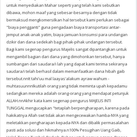
untuk menyediakan Mahar seperti yang telah kami sebutkan
dibawa, mohon maaf yang sebesar-besarnya dengan tidak
bermaksud mengkomersilkan hal tersebut kami perlukan sebagai
"biaya pengganti" guna pengadaan biaya transportasi antar-
jemput anak-anak yatim, biaya jamuan konsumsi para undangan
dzikir dan dana sedekah bagi pihak-pihak undangan tersebut.
Bagi kami segenap pengurus Majelis sangat dipantangkan untuk
mengambil bagian dari dana yang dimohonkan tersebut, hanya
sumbangan dari saudara/i lah yang dapat kami terima sekiranya
saudara/i telah berhasil dalam memanfaatkan dana hibah gaib
tersebut.nnIt tahi'uu mal laayas'alakum ayraw wahum -
muhtasuunnnIkutilah orang yang tidak meminta upah kepadamu
sedangkan mereka adalah orang-orang yang mendapat petunjuk
ALLAH.nnAkhir kata kami segenap pengurus MAJELIS INTI
TUNGGAL mengucapkan "tetaplah berpengharapan, karena pada
hakikatnya Allah swt tidak akan mengecewakan hamba-NYA yang
meletakkan pengharapan kepada-NYA dan dibalik permasalahan
pasti ada solusi dan hikmahnya.n100% Pesugihan Uang Gaib,