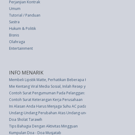
Perjanjian Kontrak
Umum
Tutorial / Panduan
Sastra
Hukum & Politik
Bisnis
Olahraga
Entertainment
INFO MENARIK
Membeli Lipstik Matte, Perhatikan Beberapa Hal Berikut Ini
Mie Kentang Viral Media Sosial, Inilah Resep yang Bisa Anda Coba
Contoh Surat Pengumuman Pada Pelanggan: Penutupan Bisnis
Contoh Surat Keterangan Kerja Perusahaan
Ini Alasan Anda Harus Menjaga Suhu AC pada 24-25 derajat Celcius
Undang-Undang Perubahan Atas Undang-undang Nomor 15 Tahun 2002 Ten
Doa Sholat Tarawih
Tips Bahagia Dengan Aktivitas Mingguan
Kumpulan Doa - Doa Musjatab