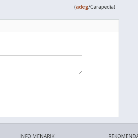
(
adeg
/Carapedia)
INFO MENARIK
REKOMENDA