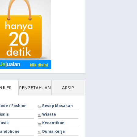
PULER
PENGETAHUAN
ARSIP
ode / Fashion
Resep Masakan
isnis
Wisata
usik
Kecantikan
andphone
Dunia Kerja