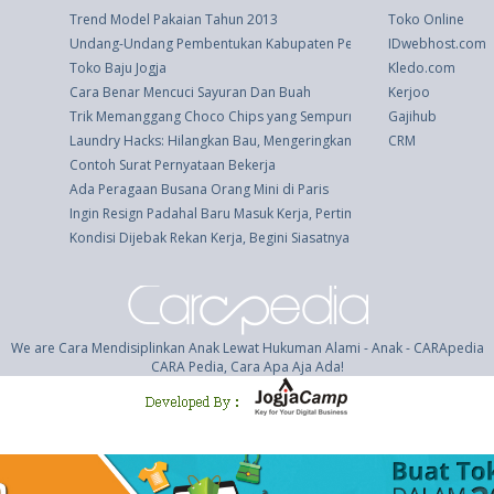
Trend Model Pakaian Tahun 2013
Toko Online
Undang-Undang Pembentukan Kabupaten Pelalawan, Kabupaten Rokan
IDwebhost.com
Toko Baju Jogja
Kledo.com
Cara Benar Mencuci Sayuran Dan Buah
Kerjoo
Trik Memanggang Choco Chips yang Sempurna, Menurut Pakar Coke
Gajihub
Laundry Hacks: Hilangkan Bau, Mengeringkan Handuk, Cegah Kaus K
CRM
Contoh Surat Pernyataan Bekerja
Ada Peragaan Busana Orang Mini di Paris
Ingin Resign Padahal Baru Masuk Kerja, Pertimbangkan 4 Hal Ini
Kondisi Dijebak Rekan Kerja, Begini Siasatnya
We are Cara Mendisiplinkan Anak Lewat Hukuman Alami - Anak - CARApedia
CARA Pedia, Cara Apa Aja Ada!