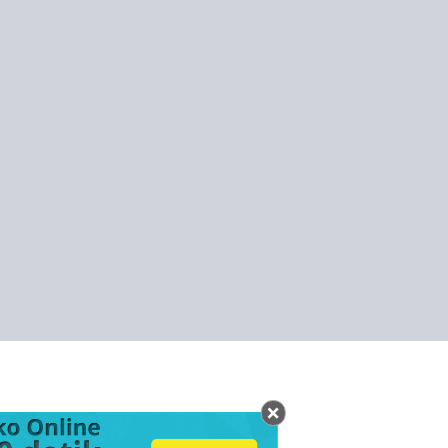
 Hulu, Kabupaten Rokan Hilir, Kabupaten Siak, Kabupaten Karimun, Kabupaten
lat
aki Tercecer