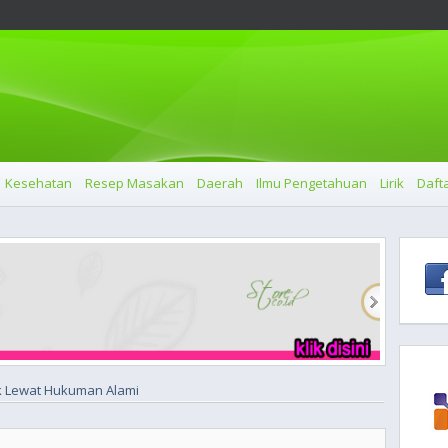
Kesehatan
Resep Masakan
Daerah
Ilmu Pengetahuan
Lirik
Dafta
k Lewat Hukuman Alami