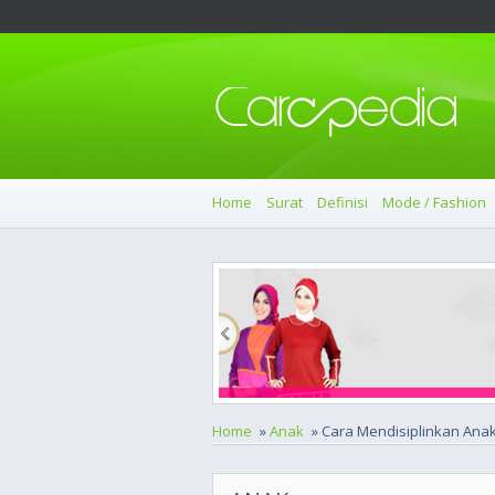
Home
Surat
Definisi
Mode / Fashion
Home
»
Anak
» Cara Mendisiplinkan Ana