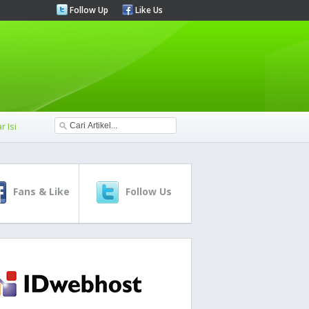
Follow Up
Like Us
r Isi
Fans & Like
Follow Us