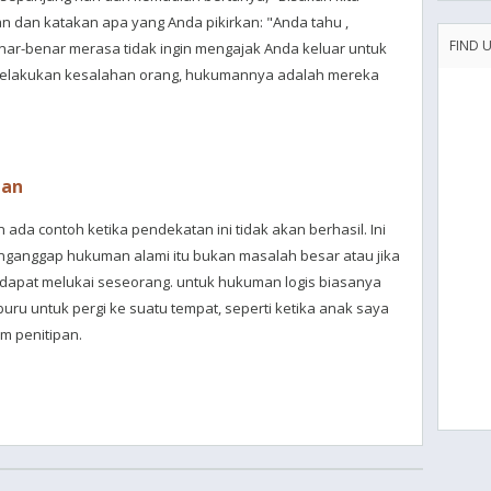
kan dan katakan apa yang Anda pikirkan: "Anda tahu ,
FIND 
benar-benar merasa tidak ingin mengajak Anda keluar untuk
 melakukan kesalahan orang, hukumannya adalah mereka
gan
 ada contoh ketika pendekatan ini tidak akan berhasil. Ini
enganggap hukuman alami itu bukan masalah besar atau jika
pat melukai seseorang. untuk hukuman logis biasanya
buru untuk pergi ke suatu tempat, seperti ketika anak saya
 penitipan.