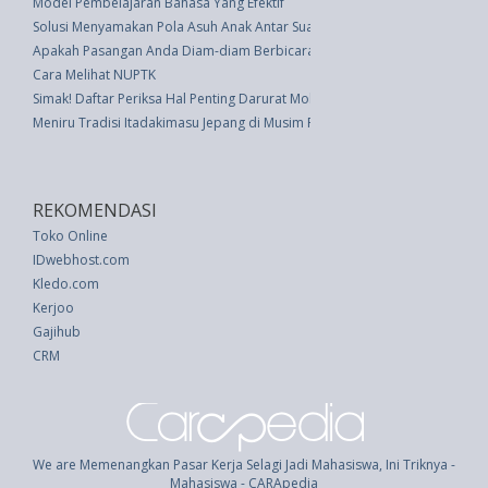
Model Pembelajaran Bahasa Yang Efektif
Solusi Menyamakan Pola Asuh Anak Antar Suami Istri
Apakah Pasangan Anda Diam-diam Berbicara Dengan Mantannya? Inilah y
Cara Melihat NUPTK
Simak! Daftar Periksa Hal Penting Darurat Mobil Saat Traveling
Meniru Tradisi Itadakimasu Jepang di Musim Perayaan Akhir Tahun
REKOMENDASI
Toko Online
IDwebhost.com
Kledo.com
Kerjoo
Gajihub
CRM
We are Memenangkan Pasar Kerja Selagi Jadi Mahasiswa, Ini Triknya -
Mahasiswa - CARApedia