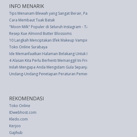
INFO MENARIK
Tips Menanam Blewah yang Sangat Berair, Pantas Diusahakan
Cara Membaut Tuak Batak
"Moon Milk" Populer di Seluruh Instagram - Tapi Apa Tepatnya?
Resep Kue Almond Butter Blossoms
10 Langkah Menciptakan Efek Makeup Vampire untuk Pesta Halloween
Toko Online Surabaya
Ide Memanfaatkan Halaman Belakang Untuk Berkumpul
4 Alasan Kita Perlu Berhenti Memanggil Ini Friend Zone?
Inilah Mengapa Anda Mengidam Gula Sepanjang Waktu�Plus Tips tentan
Undang-Undang Penetapan Peraturan Pemerintah Pengganti Undang-und
REKOMENDASI
Toko Online
IDwebhost.com
Kledo.com
Kerjoo
Gajihub