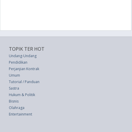
TOPIK TER HOT
Undang-Undang
Pendidikan
Perjanjian Kontrak
Umum
Tutorial / Panduan
Sastra
Hukum & Politik
Bisnis
Olahraga
Entertainment