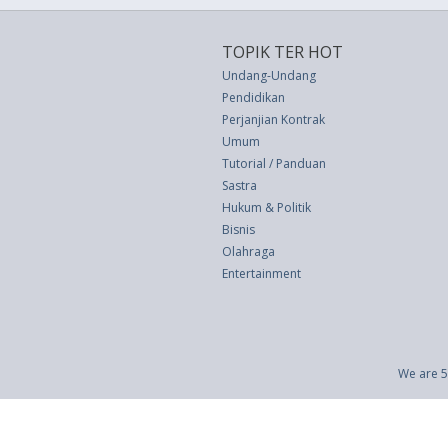
TOPIK TER HOT
Undang-Undang
Pendidikan
Perjanjian Kontrak
Umum
Tutorial / Panduan
Sastra
Hukum & Politik
Bisnis
Olahraga
Entertainment
We are 5