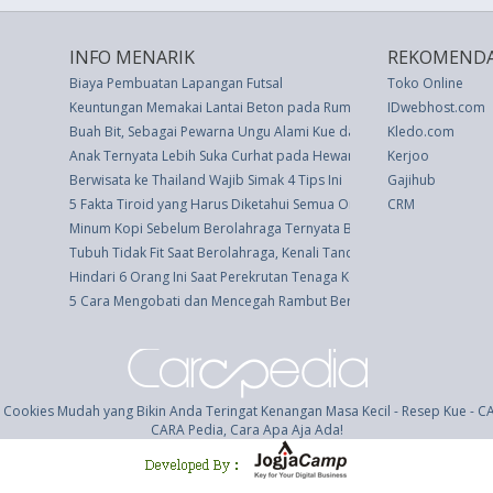
INFO MENARIK
REKOMENDA
Biaya Pembuatan Lapangan Futsal
Toko Online
Keuntungan Memakai Lantai Beton pada Rumah Anda
IDwebhost.com
Buah Bit, Sebagai Pewarna Ungu Alami Kue dan Dessert
Kledo.com
Anak Ternyata Lebih Suka Curhat pada Hewan Peliharaannya
Kerjoo
Berwisata ke Thailand Wajib Simak 4 Tips Ini
Gajihub
5 Fakta Tiroid yang Harus Diketahui Semua Orang
CRM
Minum Kopi Sebelum Berolahraga Ternyata Bermanfaat
Tubuh Tidak Fit Saat Berolahraga, Kenali Tandanya
Hindari 6 Orang Ini Saat Perekrutan Tenaga Kerja
5 Cara Mengobati dan Mencegah Rambut Berminyak
 Cookies Mudah yang Bikin Anda Teringat Kenangan Masa Kecil - Resep Kue - 
CARA Pedia, Cara Apa Aja Ada!