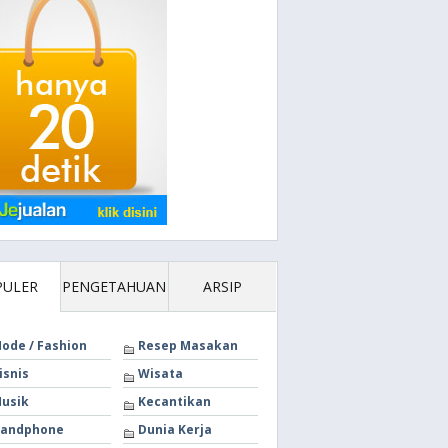
PULER
PENGETAHUAN
ARSIP
ode / Fashion
Resep Masakan
isnis
Wisata
usik
Kecantikan
andphone
Dunia Kerja