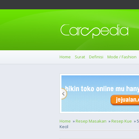
Home
Surat
Definisi
Mode / Fashion
Home
»
Resep Masakan
»
Resep Kue
» 
Kecil