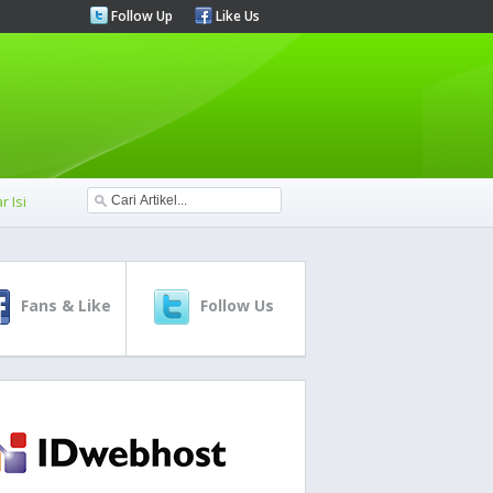
Follow Up
Like Us
r Isi
Fans & Like
Follow Us