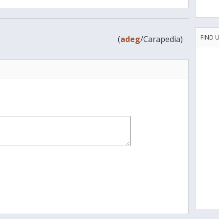
FIND 
(
adeg
/Carapedia)