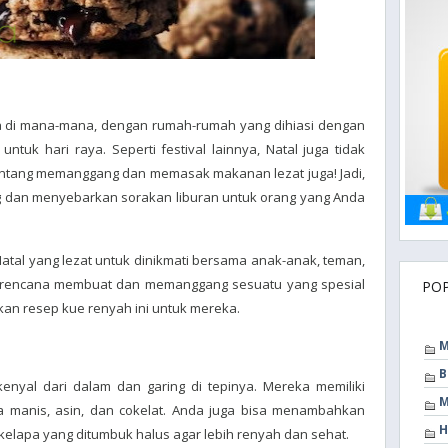
da di mana-mana, dengan rumah-rumah yang dihiasi dengan
ntuk hari raya. Seperti festival lainnya, Natal juga tidak
entang memanggang dan memasak makanan lezat juga! Jadi,
dan menyebarkan sorakan liburan untuk orang yang Anda
tal yang lezat untuk dinikmati bersama anak-anak, teman,
 berencana membuat dan memanggang sesuatu yang spesial
PO
kan resep kue renyah ini untuk mereka.
M
B
 kenyal dari dalam dan garing di tepinya. Mereka memiliki
M
 manis, asin, dan cokelat. Anda juga bisa menambahkan
H
elapa yang ditumbuk halus agar lebih renyah dan sehat.