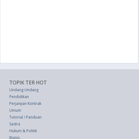
TOPIK TER HOT
Undang-Undang
Pendidikan
Perjanjian Kontrak
Umum
Tutorial / Panduan
Sastra
Hukum & Politik
Bisnis