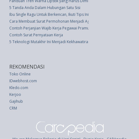
Panduan Tren Warna Lipstik yang Harus Dimiliki di Meja Rias
5 Tanda Anda Dalam Hubungan Satu Sisi
Ibu Single Ragu Untuk Berkencan, Ikuti Tips Ini
Cara Membuat Surat Permohonan Menjadi Agen TIKI/JNE Beserta Contoh
Contoh Perjanjian Wajib Kerja Pegawai Pramugari
Contoh Surat Pernyataan Kerja
5 Teknologi Mutakhir Ini Menjadi Kekhawatiran Dunia
REKOMENDASI
Toko Online
IDwebhost.com
Kledo.com
Kerjoo
Gajihub
CRM