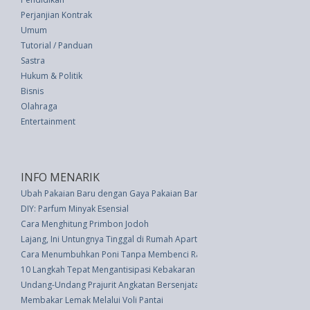
Perjanjian Kontrak
Umum
Tutorial / Panduan
Sastra
Hukum & Politik
Bisnis
Olahraga
Entertainment
INFO MENARIK
Ubah Pakaian Baru dengan Gaya Pakaian Baru
DIY: Parfum Minyak Esensial
Cara Menghitung Primbon Jodoh
Lajang, Ini Untungnya Tinggal di Rumah Apartemen
Cara Menumbuhkan Poni Tanpa Membenci Rambut Seluruhnya
10 Langkah Tepat Mengantisipasi Kebakaran di Rumah
Undang-Undang Prajurit Angkatan Bersenjata Republik Indonesia (UU 2 th
Membakar Lemak Melalui Voli Pantai