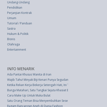
Undang-Undang
Pendidikan
Perjanjian Kontrak
Umum
Tutorial / Panduan
Sastra
Hukum & Politik
Bisnis
Olahraga
Entertainment
INFO MENARIK
Ada Pantai Khusus Wanita di Iran
Wajib Tahu! Minyak Biji Kenari Punya Segudang Manfaat untuk Rambut
Ketika Rekan Kerja Bekerja Setengah Hati, Ini Tindakan Anda
Bunga Matahari, Satu Tangkai Sejuta Khasiat Bagi Manusia
Cara Make Up Untuk Muka Bulat
Satu Orang Teman Bisa Menyembuhkan Seseorang yang Depresi
Ragam Rancangan Aneh di Dunia Fashion